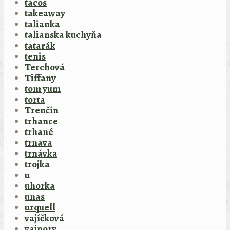
tacos
takeaway
talianka
talianska kuchyňa
tatarák
tenis
Terchová
Tiffany
tom yum
torta
Trenčín
trhance
trhané
trnava
trnávka
trojka
u
uhorka
unas
urquell
vajíčková
vajnory