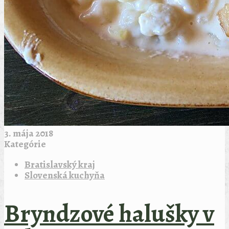
3. mája 2018
Kategórie
Bratislavský kraj
Slovenská kuchyňa
Bryndzové halušky v