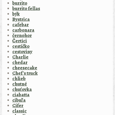
burrito
burrito fellas
býk
Bystrica
cafebar
carbonara
černohor
Čertíci
cestíčko
cestoviny
Charlie
chedar
cheesecake
Chef's truck
chlieb
chutné
chuťovka
ciabatta
cibuľa
Cífer
classic