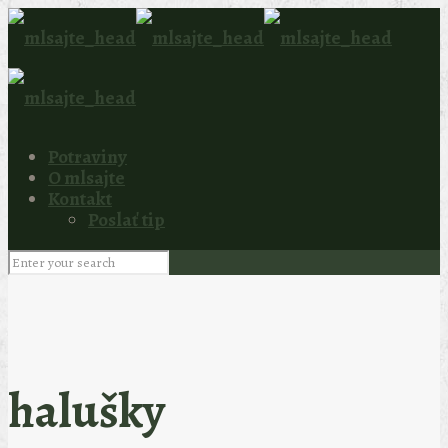
Potraviny
O mlsajte
Kontakt
Poslať tip
halušky