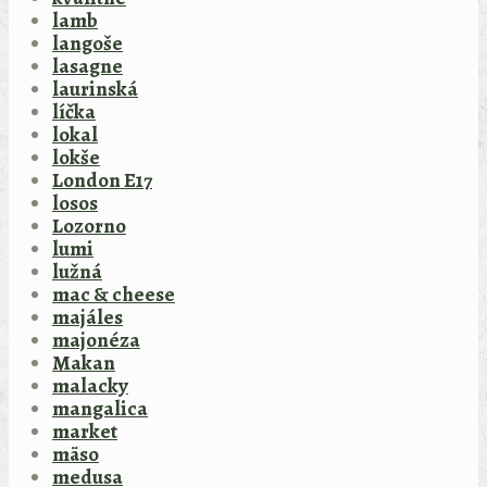
lamb
langoše
lasagne
laurinská
líčka
lokal
lokše
London E17
losos
Lozorno
lumi
lužná
mac & cheese
majáles
majonéza
Makan
malacky
mangalica
market
mäso
medusa