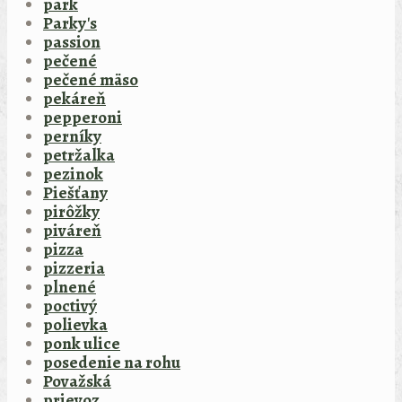
park
Parky's
passion
pečené
pečené mäso
pekáreň
pepperoni
perníky
petržalka
pezinok
Piešťany
pirôžky
piváreň
pizza
pizzeria
plnené
poctivý
polievka
ponk ulice
posedenie na rohu
Považská
prievoz