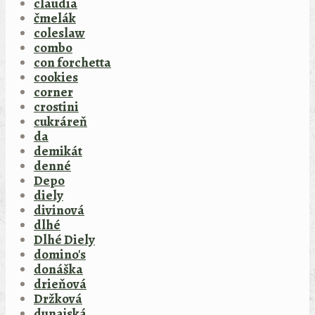
claudia
čmelák
coleslaw
combo
con forchetta
cookies
corner
crostini
cukráreň
da
demikát
denné
Depo
diely
divinová
dlhé
Dlhé Diely
domino's
donáška
drieňová
Držková
dunajská