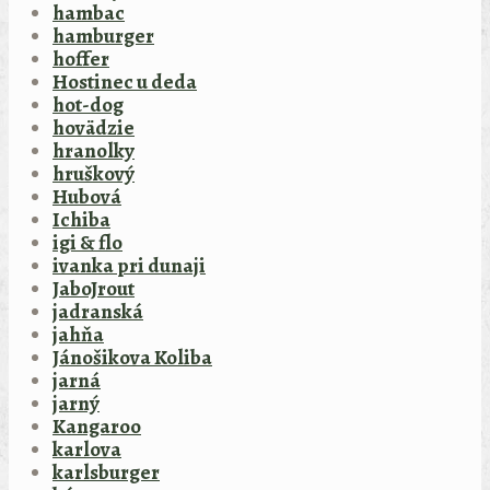
hambac
hamburger
hoffer
Hostinec u deda
hot-dog
hovädzie
hranolky
hruškový
Hubová
Ichiba
igi & flo
ivanka pri dunaji
JaboJrout
jadranská
jahňa
Jánošikova Koliba
jarná
jarný
Kangaroo
karlova
karlsburger