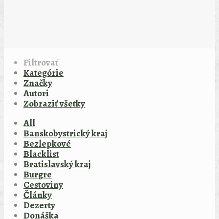
Filtrovať
Kategórie
Značky
Autori
Zobraziť všetky
All
Banskobystrický kraj
Bezlepkové
Blacklist
Bratislavský kraj
Burgre
Cestoviny
Články
Dezerty
Donáška