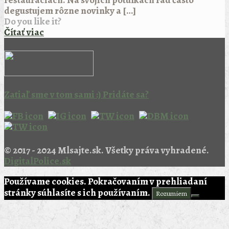
reštauráciách. Na svojich potulkách rád často
degustujem rôzne novinky a
[…]
Do you like it?
Čítať viac
Zatiaľ sme v tom sami :) Pridáte sa?
© 2017 - 2024 Mlsajte.sk. Všetky práva vyhradené.
DigitalPolice.sk
Používame cookies. Pokračovaním v prehliadaní
stránky súhlasíte s ich používaním.
Rozumiem