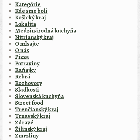
Kategórie
Kde sme boli
Košický kraj
Lokalita
Medzinárodná kuchyňa
Nitrianský kraj
O mlsajte
O nás
Pizza
Potraviny
Raňajky
Rebrá
Rozhovory
Sladkosti
Slovenská kuchyňa
Street food
Trenčianský kraj
Trnavský kraj
Zdravé
Žilinský kraj
Zmrzliny