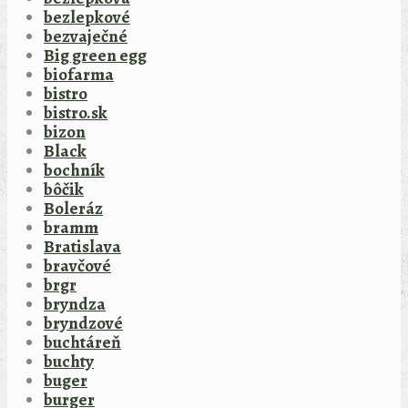
bezlepkové
bezvaječné
Big green egg
biofarma
bistro
bistro.sk
bizon
Black
bochník
bôčik
Boleráz
bramm
Bratislava
bravčové
brgr
bryndza
bryndzové
buchtáreň
buchty
buger
burger