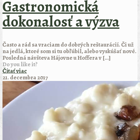
Gastronomická
dokonalosť a výzva
Často a rád sa vraciam do dobrých reštaurácií. Či už
na jedlá, ktoré som si tu obľúbil, alebo vyskúšať nové.
Posledná návšteva Hájovne u Hoffera v
[…]
Do you like it?
Čítať viac
21. decembra 2017