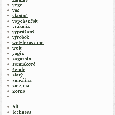
vege
ves
vlastné
vopchančok
vrakuňa
vyprážaný
výrobok
wetzlerov dom
wolt
yogi's
zagarolo
zemiakové
žemle
zlatý
zmrzlina
zmzlina
Zorno
All
lochness