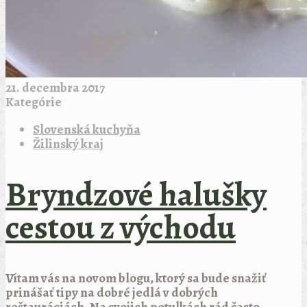
21. decembra 2017
Kategórie
Slovenská kuchyňa
Žilinský kraj
Bryndzové halušky
cestou z východu
Vítam vás na novom blogu, ktorý sa bude snažiť
prinášať tipy na dobré jedlá v dobrých