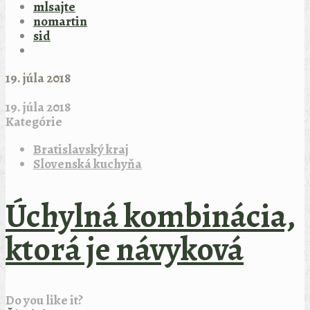
mlsajte
nomartin
sid
19. júla 2018
19. júla 2018
Kategórie
Bratislavský kraj
Slovenská kuchyňa
Úchylná kombinácia,
ktorá je návyková
Do you like it?