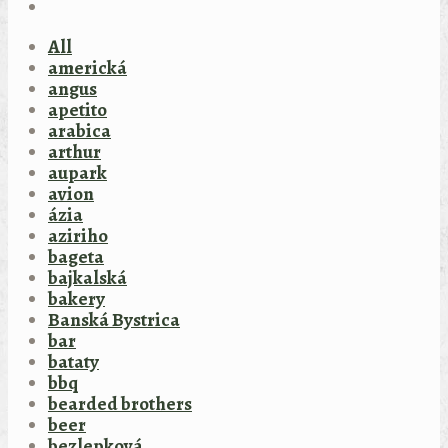
All
americká
angus
apetito
arabica
arthur
aupark
avion
ázia
aziriho
bageta
bajkalská
bakery
Banská Bystrica
bar
bataty
bbq
bearded brothers
beer
bezlepková