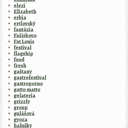
elezi
Elizabeth
erbia
ertlovský
fantázia
Fašírkovo
Fat Louis
festival
flagship
food
fresh
gaštany
gastrofestival
gastroporno
gatto matto
gelateria
grizzly
group
gulášová
gyoza
halušky