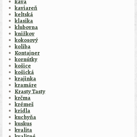
káva
kaviareň
keltská
klasika
klubovna
knižkov
kokosový
koliba
Kontajner
kornútky
košice
košická
krajinka
kramáre
Krasty Tasty
krčma
krémeš
krídla
kuchyňa
kuskus
kvalita
kvalitné