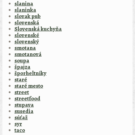
slanina
slaninka
slovak pub
slovenská
Slovenská kuchyňa
slovenské
slovenský
smotana
smotanová
soupa
špajza
šporheltníky
staré
staré mesto
street
streetfood
stupava
susedia
súťaž
syr
taco