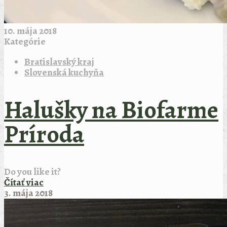
10. mája 2018
Kategórie
Bratislavský kraj
Slovenská kuchyňa
Halušky na Biofarme
Príroda
Do you like it?
Čítať viac
3. mája 2018