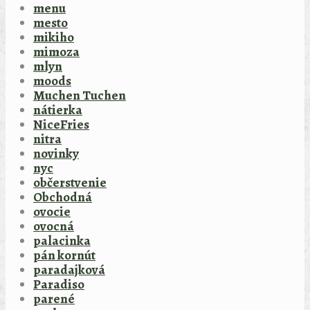
menu
mesto
mikiho
mimoza
mlyn
moods
Muchen Tuchen
nátierka
NiceFries
nitra
novinky
nyc
občerstvenie
Obchodná
ovocie
ovocná
palacinka
pán kornút
paradajková
Paradiso
parené