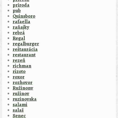
príroda
pub
Quinsboro
rafaella
raňajky
rebrá
Regal
regalburger
reštaurácia
restaurant
rezeň
richman
rizoto
roxor
rozhovor
Ružinonv
ružinov
ruzinovska
salami
salaš
Senec