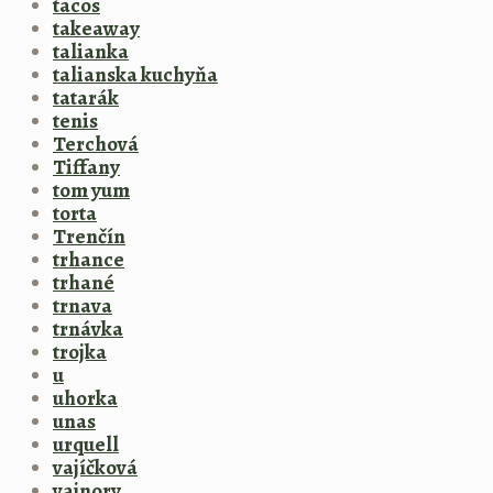
tacos
takeaway
talianka
talianska kuchyňa
tatarák
tenis
Terchová
Tiffany
tom yum
torta
Trenčín
trhance
trhané
trnava
trnávka
trojka
u
uhorka
unas
urquell
vajíčková
vajnory