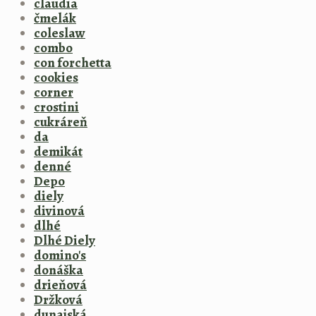
claudia
čmelák
coleslaw
combo
con forchetta
cookies
corner
crostini
cukráreň
da
demikát
denné
Depo
diely
divinová
dlhé
Dlhé Diely
domino's
donáška
drieňová
Držková
dunajská