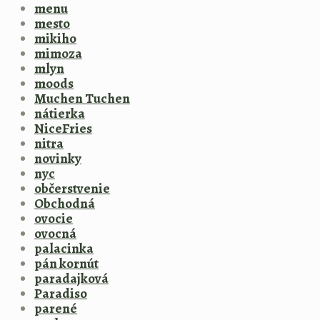
menu
mesto
mikiho
mimoza
mlyn
moods
Muchen Tuchen
nátierka
NiceFries
nitra
novinky
nyc
občerstvenie
Obchodná
ovocie
ovocná
palacinka
pán kornút
paradajková
Paradiso
parené