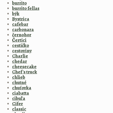
burrito
burrito fellas
býk
Bystrica
cafebar
carbonara
černohor
Čertíci
cestíčko
cestoviny
Charlie
chedar
cheesecake
Chef's truck
chlieb
chutné
chuťovka
ciabatta
cibuľa
Cífer
classic