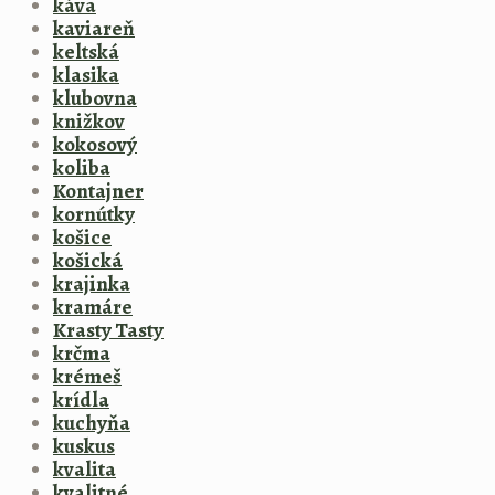
káva
kaviareň
keltská
klasika
klubovna
knižkov
kokosový
koliba
Kontajner
kornútky
košice
košická
krajinka
kramáre
Krasty Tasty
krčma
krémeš
krídla
kuchyňa
kuskus
kvalita
kvalitné