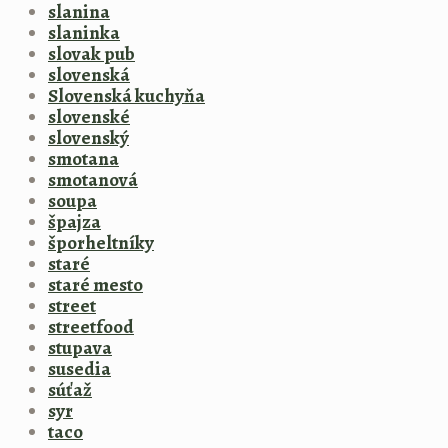
slanina
slaninka
slovak pub
slovenská
Slovenská kuchyňa
slovenské
slovenský
smotana
smotanová
soupa
špajza
šporheltníky
staré
staré mesto
street
streetfood
stupava
susedia
súťaž
syr
taco