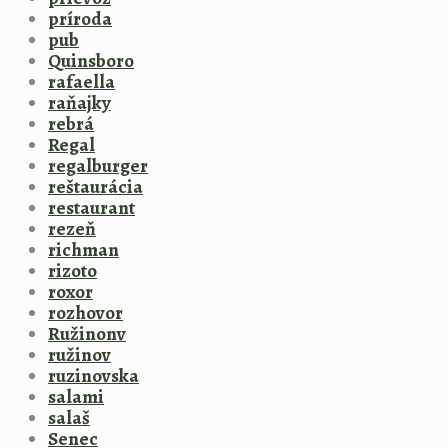
príroda
pub
Quinsboro
rafaella
raňajky
rebrá
Regal
regalburger
reštaurácia
restaurant
rezeň
richman
rizoto
roxor
rozhovor
Ružinonv
ružinov
ruzinovska
salami
salaš
Senec