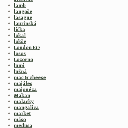
lamb
langoše
lasagne
laurinská
líčka
lokal
lokše
London E17
losos
Lozorno
lumi
lužná
mac & cheese
majáles
majonéza
Makan
malacky
mangalica
market
mäso
medusa