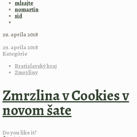
mlsajte
nomartin
sid
29. apríla 2018
29. apríla 2018
Kategórie
Bratislavský kraj
Zmrzliny
Zmrzlina v Cookies v
novom šate
Do you like it?