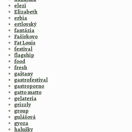
elezi
Elizabeth
erbia
ertlovský
fantázia
Fašírkovo
Fat Louis
festival
flagship
food
fresh
gaštany
gastrofestival
gastroporno
gatto matto
gelateria
grizzly
group
gulášová
gyoza
halušky