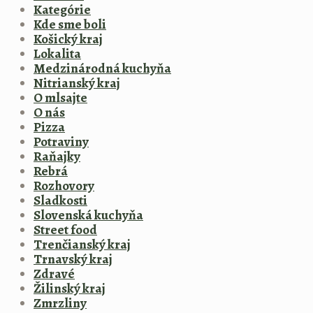
Kategórie
Kde sme boli
Košický kraj
Lokalita
Medzinárodná kuchyňa
Nitrianský kraj
O mlsajte
O nás
Pizza
Potraviny
Raňajky
Rebrá
Rozhovory
Sladkosti
Slovenská kuchyňa
Street food
Trenčianský kraj
Trnavský kraj
Zdravé
Žilinský kraj
Zmrzliny