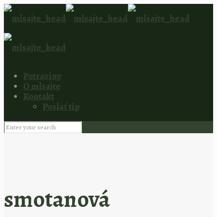
Potraviny
O mlsajte
Kontakt
Poslať tip
smotanová