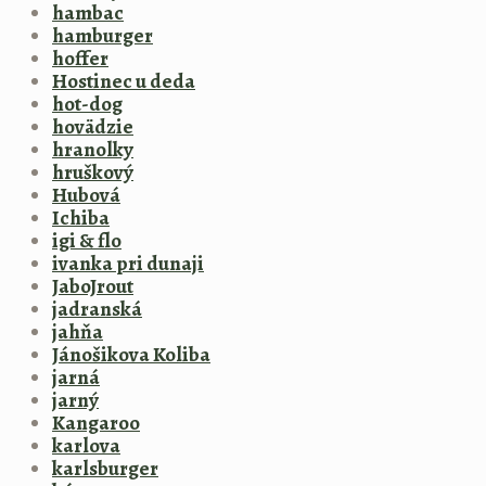
hambac
hamburger
hoffer
Hostinec u deda
hot-dog
hovädzie
hranolky
hruškový
Hubová
Ichiba
igi & flo
ivanka pri dunaji
JaboJrout
jadranská
jahňa
Jánošikova Koliba
jarná
jarný
Kangaroo
karlova
karlsburger