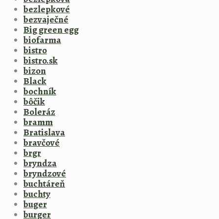
bezlepkové
bezvaječné
Big green egg
biofarma
bistro
bistro.sk
bizon
Black
bochník
bôčik
Boleráz
bramm
Bratislava
bravčové
brgr
bryndza
bryndzové
buchtáreň
buchty
buger
burger