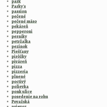
park
Parky's
passion
pečené
pečené mäso
pekáreň
pepperoni
perníky
petržalka
pezinok
Piešťany
pirôžky
piváreň
pizza
pizzeria
plnené
poctivý
polievka
ponk ulice
posedenie na rohu
Považská
prievoz