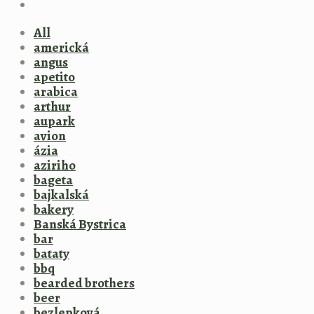
All
americká
angus
apetito
arabica
arthur
aupark
avion
ázia
aziriho
bageta
bajkalská
bakery
Banská Bystrica
bar
bataty
bbq
bearded brothers
beer
bezlepková