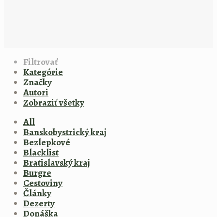
Filtrovať
Kategórie
Značky
Autori
Zobraziť všetky
All
Banskobystrický kraj
Bezlepkové
Blacklist
Bratislavský kraj
Burgre
Cestoviny
Články
Dezerty
Donáška