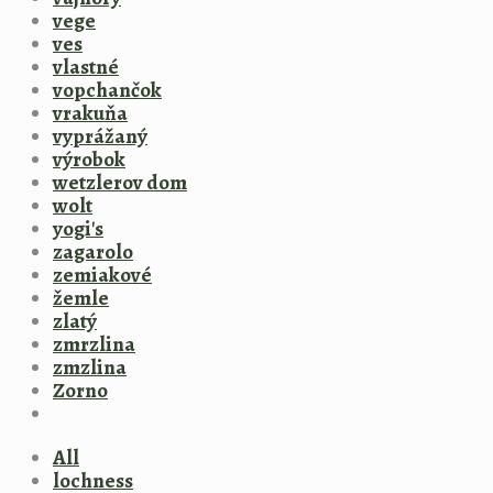
vege
ves
vlastné
vopchančok
vrakuňa
vyprážaný
výrobok
wetzlerov dom
wolt
yogi's
zagarolo
zemiakové
žemle
zlatý
zmrzlina
zmzlina
Zorno
All
lochness