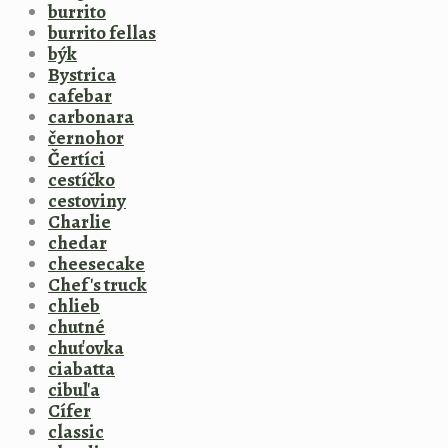
burrito
burrito fellas
býk
Bystrica
cafebar
carbonara
černohor
Čertíci
cestíčko
cestoviny
Charlie
chedar
cheesecake
Chef's truck
chlieb
chutné
chuťovka
ciabatta
cibuľa
Cífer
classic