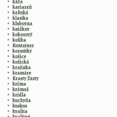
káva
kaviareň
keltská
klasika
klubovna
knižkov
kokosový
koliba
Kontajner
kornútky
košice
košická
krajinka
kramáre
Krasty Tasty
krčma
krémeš
krídla
kuchyňa
kuskus
kvalita
kvalitné