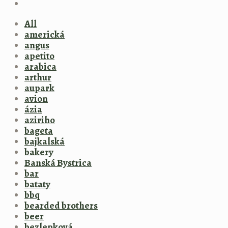
All
americká
angus
apetito
arabica
arthur
aupark
avion
ázia
aziriho
bageta
bajkalská
bakery
Banská Bystrica
bar
bataty
bbq
bearded brothers
beer
bezlepková