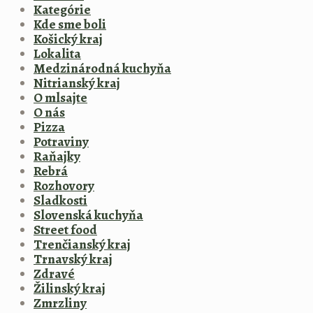
Kategórie
Kde sme boli
Košický kraj
Lokalita
Medzinárodná kuchyňa
Nitrianský kraj
O mlsajte
O nás
Pizza
Potraviny
Raňajky
Rebrá
Rozhovory
Sladkosti
Slovenská kuchyňa
Street food
Trenčianský kraj
Trnavský kraj
Zdravé
Žilinský kraj
Zmrzliny