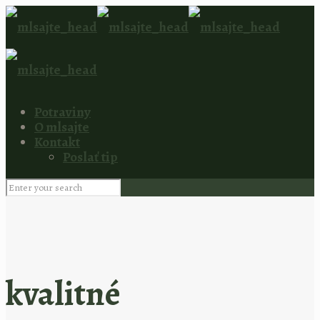
Potraviny
O mlsajte
Kontakt
Poslať tip
kvalitné