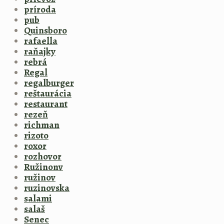
príroda
pub
Quinsboro
rafaella
raňajky
rebrá
Regal
regalburger
reštaurácia
restaurant
rezeň
richman
rizoto
roxor
rozhovor
Ružinonv
ružinov
ruzinovska
salami
salaš
Senec