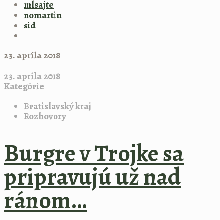
mlsajte
nomartin
sid
23. apríla 2018
23. apríla 2018
Kategórie
Bratislavský kraj
Rozhovory
Burgre v Trojke sa
pripravujú už nad
ránom…