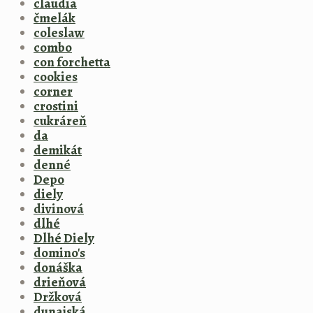
claudia
čmelák
coleslaw
combo
con forchetta
cookies
corner
crostini
cukráreň
da
demikát
denné
Depo
diely
divinová
dlhé
Dlhé Diely
domino's
donáška
drieňová
Držková
dunajská