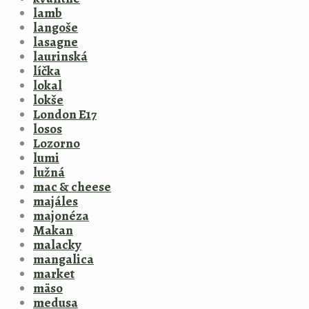
lamb
langoše
lasagne
laurinská
líčka
lokal
lokše
London E17
losos
Lozorno
lumi
lužná
mac & cheese
majáles
majonéza
Makan
malacky
mangalica
market
mäso
medusa