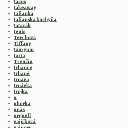
tacos
takeaway
talianka
talianska kuchyňa
tatarák
tenis
Terchová
Tiffany
tom yum
torta
Trenčín
trhance
trhané
trnava
trnávka
trojka
u
uhorka
unas
urquell
vajíčková
vajnory