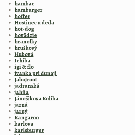
hambac
hamburger
hoffer
Hostinec u deda
hot-dog
hovädzie
hranolky
hruškový
Hubová
Ichiba
igi & flo
ivanka pri dunaji
JaboJrout
jadranská
jahňa
Jánošikova Koliba
jarná
jarný
Kangaroo
karlova
karlsburger