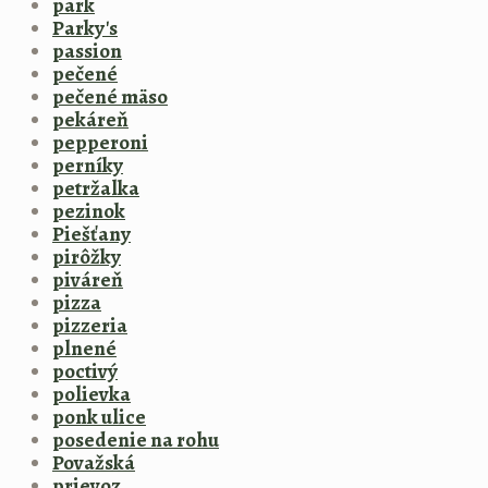
park
Parky's
passion
pečené
pečené mäso
pekáreň
pepperoni
perníky
petržalka
pezinok
Piešťany
pirôžky
piváreň
pizza
pizzeria
plnené
poctivý
polievka
ponk ulice
posedenie na rohu
Považská
prievoz