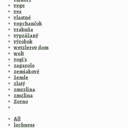
vege
ves
vlastné
vopchančok
vrakuňa
vyprážaný
výrobok
wetzlerov dom
wolt
yogi's
zagarolo
zemiakové
žemle
zlatý
zmrzlina
zmzlina
Zorno
All
lochness