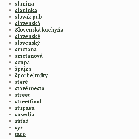
slanina
slaninka
slovak pub
slovenská
Slovenská kuchyňa
slovenské
slovenský
smotana
smotanová
soupa
špajza
šporheltníky
staré
staré mesto
street
streetfood
stupava
susedia
súťaž
syr
taco