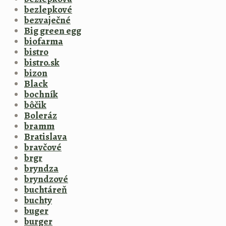
bezlepkové
bezvaječné
Big green egg
biofarma
bistro
bistro.sk
bizon
Black
bochník
bôčik
Boleráz
bramm
Bratislava
bravčové
brgr
bryndza
bryndzové
buchtáreň
buchty
buger
burger