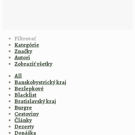
Filtrovať
Kategórie
Značky
Autori
Zobraziť všetky
All
Banskobystrický kraj
Bezlepkové
Blacklist
Bratislavský kraj
Burgre
Cestoviny
Články
Dezerty
Donáška