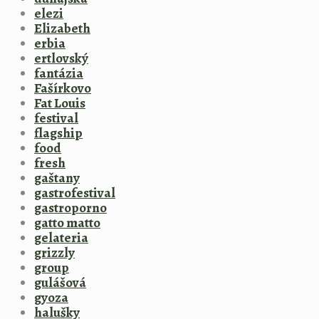
elezi
Elizabeth
erbia
ertlovský
fantázia
Fašírkovo
Fat Louis
festival
flagship
food
fresh
gaštany
gastrofestival
gastroporno
gatto matto
gelateria
grizzly
group
gulášová
gyoza
halušky