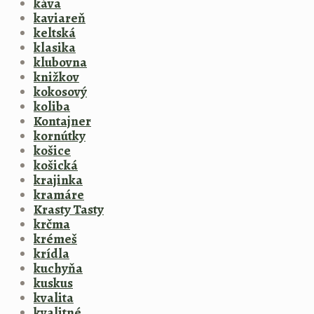
káva
kaviareň
keltská
klasika
klubovna
knižkov
kokosový
koliba
Kontajner
kornútky
košice
košická
krajinka
kramáre
Krasty Tasty
krčma
krémeš
krídla
kuchyňa
kuskus
kvalita
kvalitné