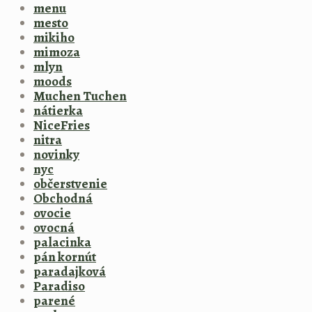
menu
mesto
mikiho
mimoza
mlyn
moods
Muchen Tuchen
nátierka
NiceFries
nitra
novinky
nyc
občerstvenie
Obchodná
ovocie
ovocná
palacinka
pán kornút
paradajková
Paradiso
parené