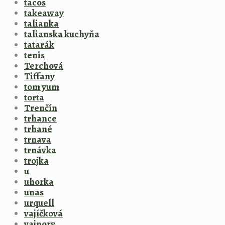
tacos
takeaway
talianka
talianska kuchyňa
tatarák
tenis
Terchová
Tiffany
tom yum
torta
Trenčín
trhance
trhané
trnava
trnávka
trojka
u
uhorka
unas
urquell
vajíčková
vajnory