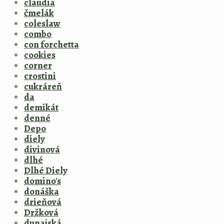
claudia
čmelák
coleslaw
combo
con forchetta
cookies
corner
crostini
cukráreň
da
demikát
denné
Depo
diely
divinová
dlhé
Dlhé Diely
domino's
donáška
drieňová
Držková
dunajská