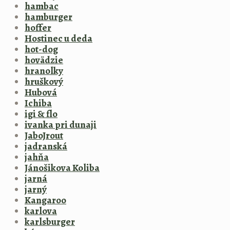
hambac
hamburger
hoffer
Hostinec u deda
hot-dog
hovädzie
hranolky
hruškový
Hubová
Ichiba
igi & flo
ivanka pri dunaji
JaboJrout
jadranská
jahňa
Jánošikova Koliba
jarná
jarný
Kangaroo
karlova
karlsburger