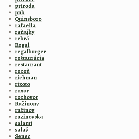
príroda
pub
Quinsboro
rafaella
raňajky
rebrá
Regal
regalburger
reštaurácia
restaurant
rezeň
richman
rizoto
roxor
rozhovor
Ružinonv
ružinov
ruzinovska
salami
salaš
Senec