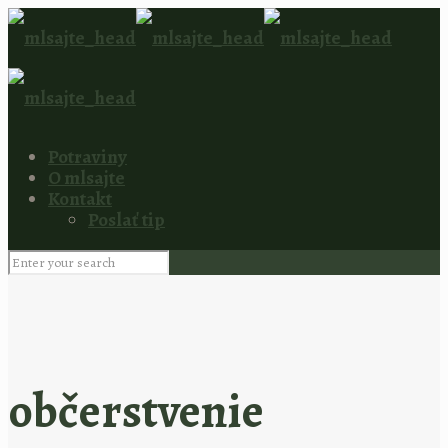
Potraviny
O mlsajte
Kontakt
Poslať tip
občerstvenie