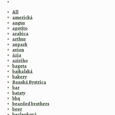
All
americká
angus
apetito
arabica
arthur
aupark
avion
ázia
aziriho
bageta
bajkalská
bakery
Banská Bystrica
bar
bataty
bbq
bearded brothers
beer
bezlepková