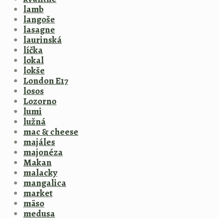
lamb
langoše
lasagne
laurinská
líčka
lokal
lokše
London E17
losos
Lozorno
lumi
lužná
mac & cheese
majáles
majonéza
Makan
malacky
mangalica
market
mäso
medusa