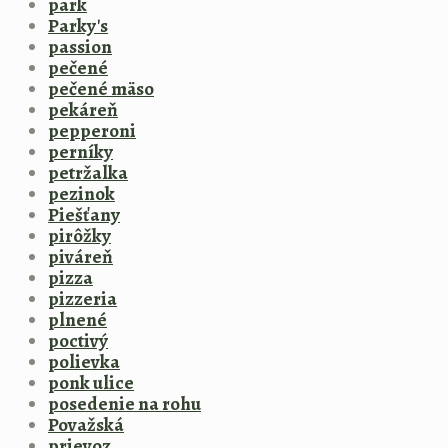
park
Parky's
passion
pečené
pečené mäso
pekáreň
pepperoni
perníky
petržalka
pezinok
Piešťany
pirôžky
piváreň
pizza
pizzeria
plnené
poctivý
polievka
ponk ulice
posedenie na rohu
Považská
prievoz