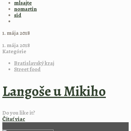
mlsajte
nomartin
sid
1. mája 2018
1. mája 2018
Kategórie
Bratislavský kraj
Street food
Langoše u Mikiho
Do you like it?
Čítať viac