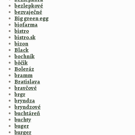
bezlepkové
bezvaječné
Big green egg
biofarma
bistro
bistro.sk
bizon
Black
bochník
bôčik
Boleráz
bramm
Bratislava
bravčové
brgr
bryndza
bryndzové
buchtáreň
buchty
buger
burger