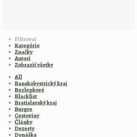
Filtrovať
Kategórie
Značky
Autori
Zobraziť všetky
All
Banskobystrický kraj
Bezlepkové
Blacklist
Bratislavský kraj
Burgre
Cestoviny
Články
Dezerty
Donáška