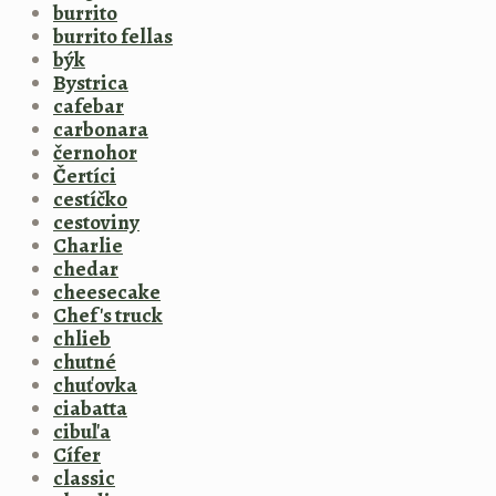
burrito
burrito fellas
býk
Bystrica
cafebar
carbonara
černohor
Čertíci
cestíčko
cestoviny
Charlie
chedar
cheesecake
Chef's truck
chlieb
chutné
chuťovka
ciabatta
cibuľa
Cífer
classic