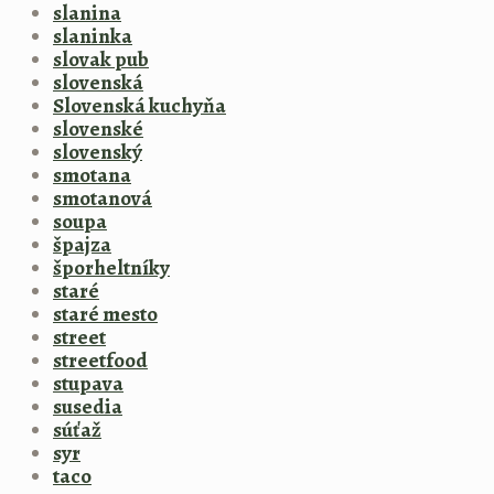
slanina
slaninka
slovak pub
slovenská
Slovenská kuchyňa
slovenské
slovenský
smotana
smotanová
soupa
špajza
šporheltníky
staré
staré mesto
street
streetfood
stupava
susedia
súťaž
syr
taco