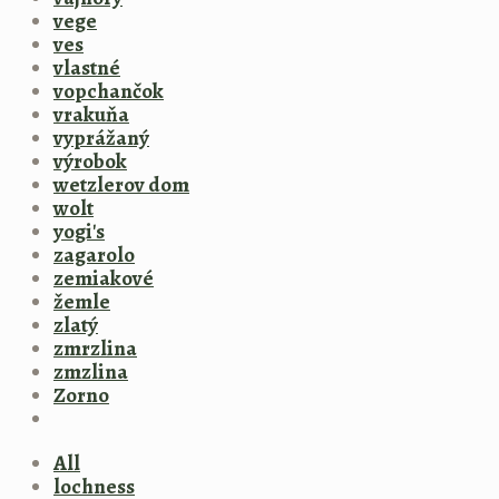
vege
ves
vlastné
vopchančok
vrakuňa
vyprážaný
výrobok
wetzlerov dom
wolt
yogi's
zagarolo
zemiakové
žemle
zlatý
zmrzlina
zmzlina
Zorno
All
lochness