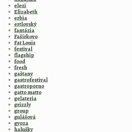
elezi
Elizabeth
erbia
ertlovský
fantázia
Fašírkovo
Fat Louis
festival
flagship
food
fresh
gaštany
gastrofestival
gastroporno
gatto matto
gelateria
grizzly
group
gulášová
gyoza
halušky