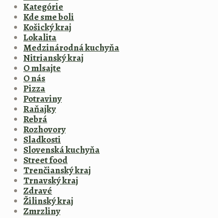
Kategórie
Kde sme boli
Košický kraj
Lokalita
Medzinárodná kuchyňa
Nitrianský kraj
O mlsajte
O nás
Pizza
Potraviny
Raňajky
Rebrá
Rozhovory
Sladkosti
Slovenská kuchyňa
Street food
Trenčianský kraj
Trnavský kraj
Zdravé
Žilinský kraj
Zmrzliny