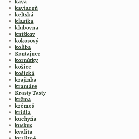
káva
kaviareň
keltská
klasika
klubovna
knižkov
kokosový
koliba
Kontajner
kornútky
košice
košická
krajinka
kramáre
Krasty Tasty
krčma
krémeš
krídla
kuchyňa
kuskus
kvalita
kvalitné