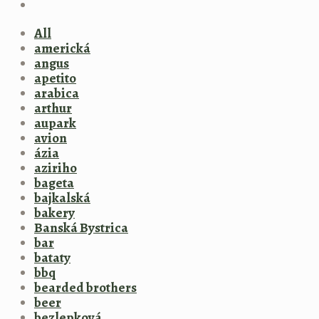
All
americká
angus
apetito
arabica
arthur
aupark
avion
ázia
aziriho
bageta
bajkalská
bakery
Banská Bystrica
bar
bataty
bbq
bearded brothers
beer
bezlepková