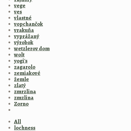
vege
ves
vlastné
vopchančok
vrakuňa
vyprážaný
výrobok
wetzlerov dom
wolt
yogi's
zagarolo
zemiakové
žemle
zlatý
zmrzlina
zmzlina
Zorno
All
lochness