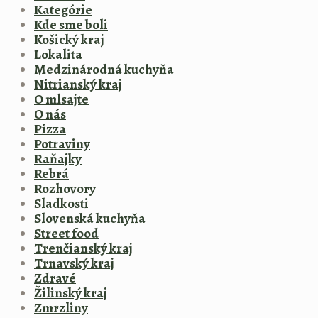
Kategórie
Kde sme boli
Košický kraj
Lokalita
Medzinárodná kuchyňa
Nitrianský kraj
O mlsajte
O nás
Pizza
Potraviny
Raňajky
Rebrá
Rozhovory
Sladkosti
Slovenská kuchyňa
Street food
Trenčianský kraj
Trnavský kraj
Zdravé
Žilinský kraj
Zmrzliny