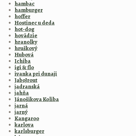
hambac
hamburger
hoffer
Hostinec u deda
hot-dog
hovädzie
hranolky
hruškový
Hubová
Ichiba
igi & flo
ivanka pri dunaji
JaboJrout
jadranská
jahňa
Jánošikova Koliba
jarná
jarný
Kangaroo
karlova
karlsburger