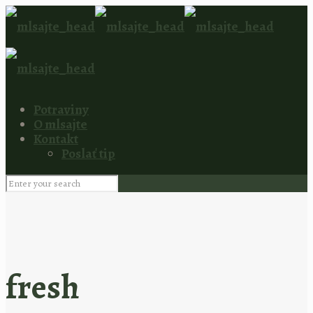
Potraviny
O mlsajte
Kontakt
Poslať tip
fresh