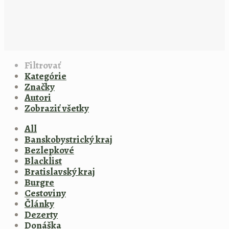
Filtrovať
Kategórie
Značky
Autori
Zobraziť všetky
All
Banskobystrický kraj
Bezlepkové
Blacklist
Bratislavský kraj
Burgre
Cestoviny
Články
Dezerty
Donáška