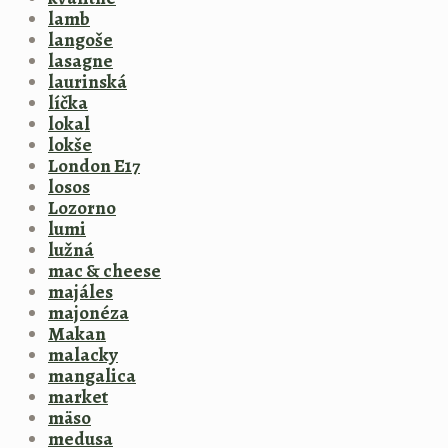
lamb
langoše
lasagne
laurinská
líčka
lokal
lokše
London E17
losos
Lozorno
lumi
lužná
mac & cheese
majáles
majonéza
Makan
malacky
mangalica
market
mäso
medusa