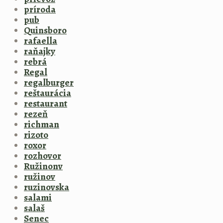
príroda
pub
Quinsboro
rafaella
raňajky
rebrá
Regal
regalburger
reštaurácia
restaurant
rezeň
richman
rizoto
roxor
rozhovor
Ružinonv
ružinov
ruzinovska
salami
salaš
Senec