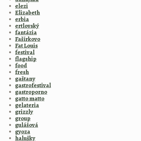
elezi
Elizabeth
erbia
ertlovský
fantázia
Fašírkovo
Fat Louis
festival
flagship
food
fresh
gaštany
gastrofestival
gastroporno
gatto matto
gelateria
grizzly
group
gulášová
gyoza
halušky