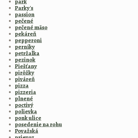
park
Parky's
passion
pečené
pečené mäso
pekáreň
pepperoni
perníky
petržalka
pezinok
Piešťany
pirôžky
piváreň
pizza
pizzeria
plnené
poctivý
polievka
ponk ulice
posedenie na rohu
Považská
prievoz