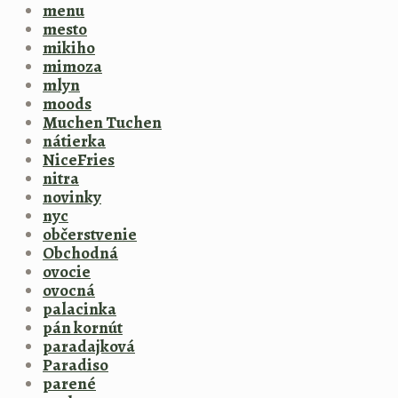
menu
mesto
mikiho
mimoza
mlyn
moods
Muchen Tuchen
nátierka
NiceFries
nitra
novinky
nyc
občerstvenie
Obchodná
ovocie
ovocná
palacinka
pán kornút
paradajková
Paradiso
parené