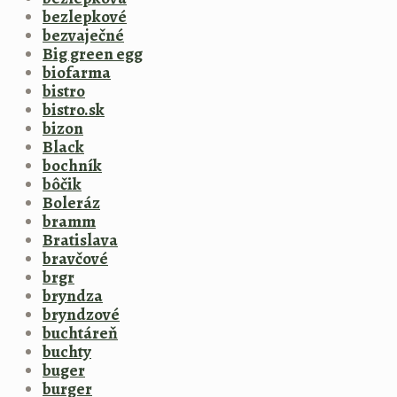
bezlepkové
bezvaječné
Big green egg
biofarma
bistro
bistro.sk
bizon
Black
bochník
bôčik
Boleráz
bramm
Bratislava
bravčové
brgr
bryndza
bryndzové
buchtáreň
buchty
buger
burger