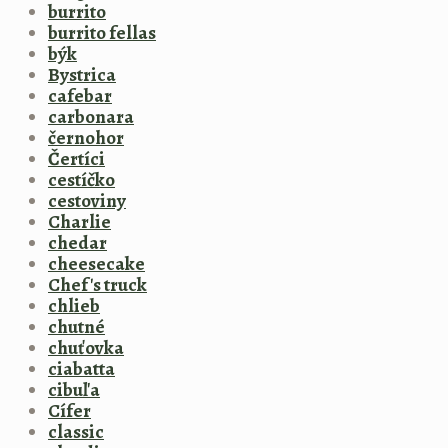
burrito
burrito fellas
býk
Bystrica
cafebar
carbonara
černohor
Čertíci
cestíčko
cestoviny
Charlie
chedar
cheesecake
Chef's truck
chlieb
chutné
chuťovka
ciabatta
cibuľa
Cífer
classic