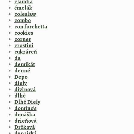
claudia
čmelák
coleslaw
combo
con forchetta
cookies
corner
crostini
cukráreň
da
demikát
denné
Depo
diely
divinová
dlhé
Dlhé Diely
domino's
donáška
drieňová
Držková
dunajská