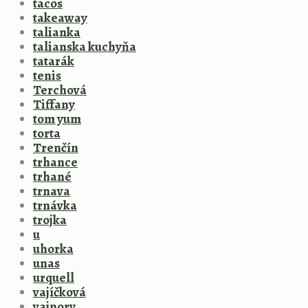
tacos
takeaway
talianka
talianska kuchyňa
tatarák
tenis
Terchová
Tiffany
tom yum
torta
Trenčín
trhance
trhané
trnava
trnávka
trojka
u
uhorka
unas
urquell
vajíčková
vajnory