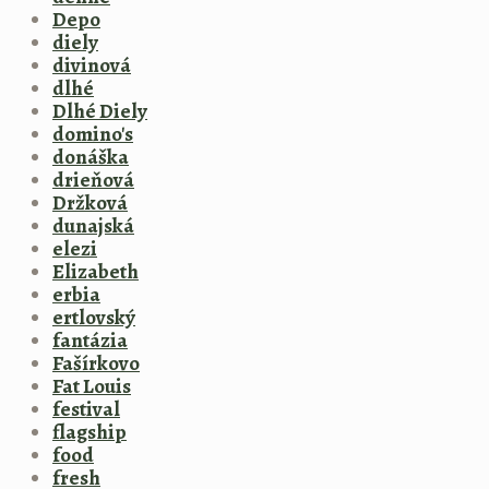
Depo
diely
divinová
dlhé
Dlhé Diely
domino's
donáška
drieňová
Držková
dunajská
elezi
Elizabeth
erbia
ertlovský
fantázia
Fašírkovo
Fat Louis
festival
flagship
food
fresh