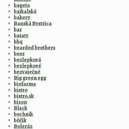
bageta
bajkalská
bakery
Banská Bystrica
bar
bataty
bbq
bearded brothers
beer
bezlepková
bezlepkové
bezvaječné
Big green egg
biofarma
bistro
bistro.sk
bizon
Black
bochník
bôčik
Boleráz