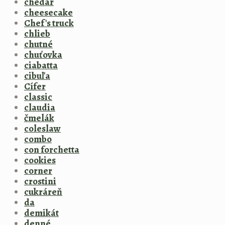
chedar
cheesecake
Chef's truck
chlieb
chutné
chuťovka
ciabatta
cibuľa
Cífer
classic
claudia
čmelák
coleslaw
combo
con forchetta
cookies
corner
crostini
cukráreň
da
demikát
denné