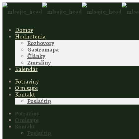
Domov
Hodnotenia
Rozhovory
Gastromapa
Články
Zmrzliny
Kalendár
Potraviny
O mlsajte
Kontakt
Poslať tip
Potraviny
O mlsajte
Kontakt
Poslať tip