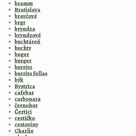
bramm
Bratislava
bravčové
brgr
bryndza
bryndzové
buchtáreň
buchty
buger
burger
burrito
burrito fellas
býk
Bystrica
cafebar
carbonara
černohor
Čertíci
cestíčko
cestoviny
Charlie