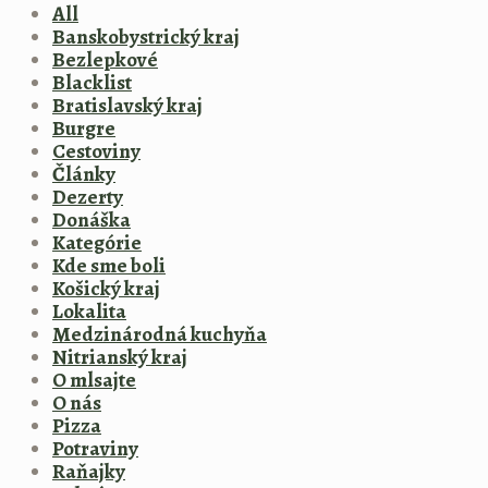
All
Banskobystrický kraj
Bezlepkové
Blacklist
Bratislavský kraj
Burgre
Cestoviny
Články
Dezerty
Donáška
Kategórie
Kde sme boli
Košický kraj
Lokalita
Medzinárodná kuchyňa
Nitrianský kraj
O mlsajte
O nás
Pizza
Potraviny
Raňajky