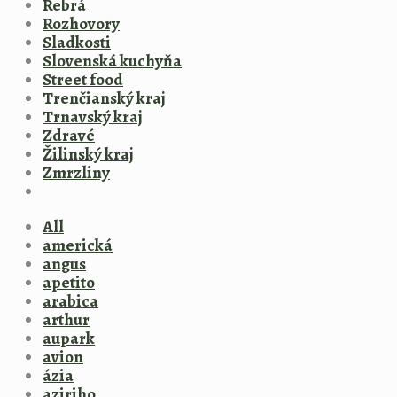
Rebrá
Rozhovory
Sladkosti
Slovenská kuchyňa
Street food
Trenčianský kraj
Trnavský kraj
Zdravé
Žilinský kraj
Zmrzliny
All
americká
angus
apetito
arabica
arthur
aupark
avion
ázia
aziriho