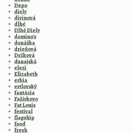
Depo
diely
divinová
dlhé
Dlhé Diely
domino's
donáška
drieňová
Držková
dunajská
elezi
Elizabeth
erbia
ertlovský
fantázia
Fašírkovo
Fat Louis
festival
flagship
food
fresh