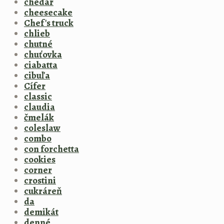
chedar
cheesecake
Chef's truck
chlieb
chutné
chuťovka
ciabatta
cibuľa
Cífer
classic
claudia
čmelák
coleslaw
combo
con forchetta
cookies
corner
crostini
cukráreň
da
demikát
denné