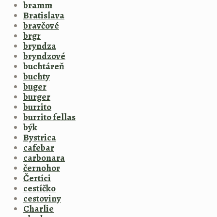
bramm
Bratislava
bravčové
brgr
bryndza
bryndzové
buchtáreň
buchty
buger
burger
burrito
burrito fellas
býk
Bystrica
cafebar
carbonara
černohor
Čertíci
cestíčko
cestoviny
Charlie