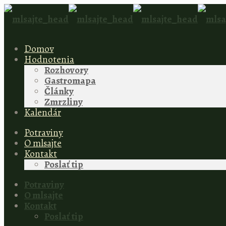
Domov
Hodnotenia
Rozhovory
Gastromapa
Články
Zmrzliny
Kalendár
Potraviny
O mlsajte
Kontakt
Poslať tip
Potraviny
O mlsajte
Kontakt
Poslať tip