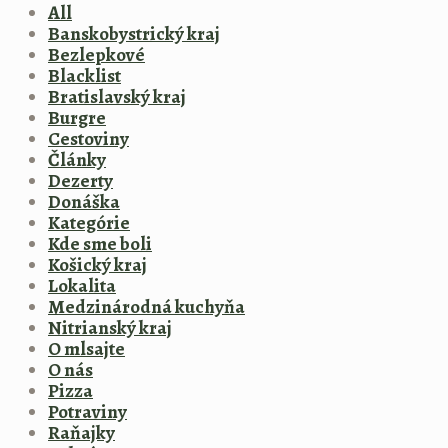
All
Banskobystrický kraj
Bezlepkové
Blacklist
Bratislavský kraj
Burgre
Cestoviny
Články
Dezerty
Donáška
Kategórie
Kde sme boli
Košický kraj
Lokalita
Medzinárodná kuchyňa
Nitrianský kraj
O mlsajte
O nás
Pizza
Potraviny
Raňajky