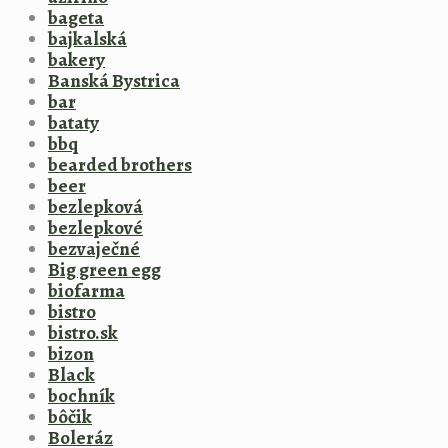
bageta
bajkalská
bakery
Banská Bystrica
bar
bataty
bbq
bearded brothers
beer
bezlepková
bezlepkové
bezvaječné
Big green egg
biofarma
bistro
bistro.sk
bizon
Black
bochník
bôčik
Boleráz