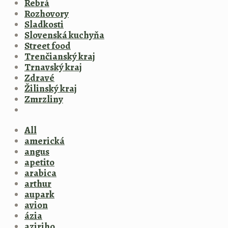
Rebrá
Rozhovory
Sladkosti
Slovenská kuchyňa
Street food
Trenčianský kraj
Trnavský kraj
Zdravé
Žilinský kraj
Zmrzliny
All
americká
angus
apetito
arabica
arthur
aupark
avion
ázia
aziriho