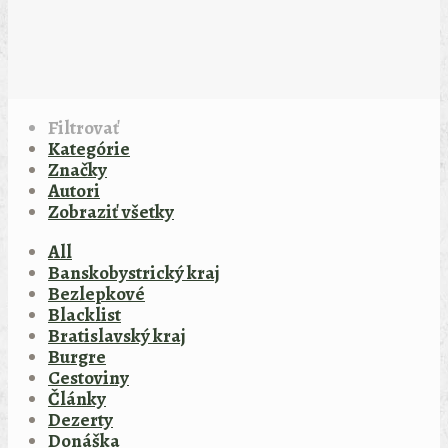
Filtrovať
Kategórie
Značky
Autori
Zobraziť všetky
All
Banskobystrický kraj
Bezlepkové
Blacklist
Bratislavský kraj
Burgre
Cestoviny
Články
Dezerty
Donáška