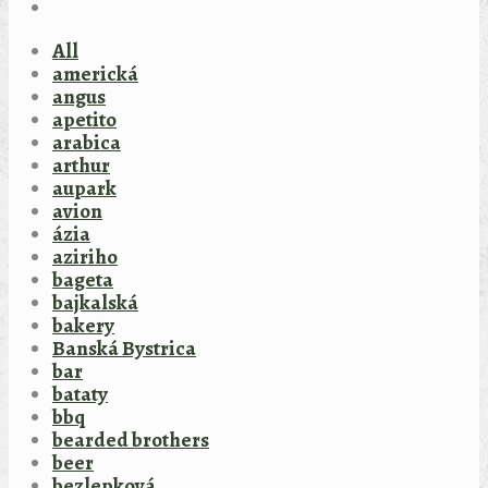
All
americká
angus
apetito
arabica
arthur
aupark
avion
ázia
aziriho
bageta
bajkalská
bakery
Banská Bystrica
bar
bataty
bbq
bearded brothers
beer
bezlepková