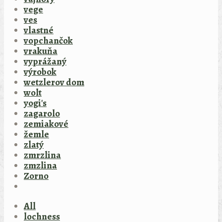
vege
ves
vlastné
vopchančok
vrakuňa
vyprážaný
výrobok
wetzlerov dom
wolt
yogi's
zagarolo
zemiakové
žemle
zlatý
zmrzlina
zmzlina
Zorno
All
lochness