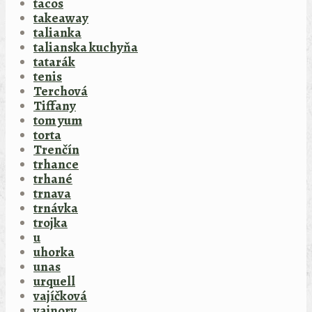
tacos
takeaway
talianka
talianska kuchyňa
tatarák
tenis
Terchová
Tiffany
tom yum
torta
Trenčín
trhance
trhané
trnava
trnávka
trojka
u
uhorka
unas
urquell
vajíčková
vajnory