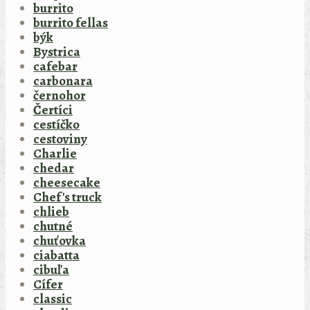
burrito
burrito fellas
býk
Bystrica
cafebar
carbonara
černohor
Čertíci
cestíčko
cestoviny
Charlie
chedar
cheesecake
Chef's truck
chlieb
chutné
chuťovka
ciabatta
cibuľa
Cífer
classic