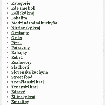
Kategórie
Kde sme boli
Košický kraj
Lokalita
Medzinárodná kuchyňa
Nitrianský kraj
O mlsajte
O nás
Pizza
Potraviny
Raňajky
Rebrá
Rozhovory
Sladkosti
Slovenská kuchyňa
Street food
Trenčianský kraj
Trnavský kraj
Zdravé
Žilinský kraj
Zmrzliny