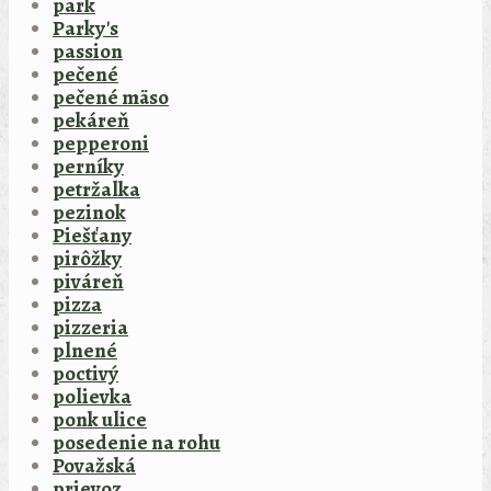
park
Parky's
passion
pečené
pečené mäso
pekáreň
pepperoni
perníky
petržalka
pezinok
Piešťany
pirôžky
piváreň
pizza
pizzeria
plnené
poctivý
polievka
ponk ulice
posedenie na rohu
Považská
prievoz