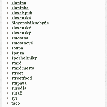
slanina
slaninka
slovak pub
slovenská
Slovenská kuchyňa
slovenské
slovenský
smotana
smotanová
soupa
špajza
šporheltníky
staré
staré mesto
street
streetfood
stupava
susedia
súťaž
syr
taco