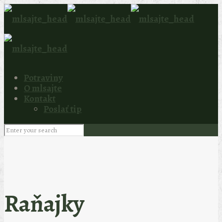
Potraviny
O mlsajte
Kontakt
Poslať tip
Raňajky