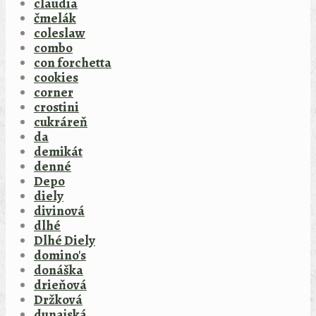
claudia
čmelák
coleslaw
combo
con forchetta
cookies
corner
crostini
cukráreň
da
demikát
denné
Depo
diely
divinová
dlhé
Dlhé Diely
domino's
donáška
drieňová
Držková
dunajská