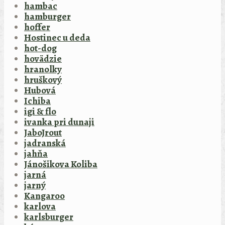
hambac
hamburger
hoffer
Hostinec u deda
hot-dog
hovädzie
hranolky
hruškový
Hubová
Ichiba
igi & flo
ivanka pri dunaji
JaboJrout
jadranská
jahňa
Jánošikova Koliba
jarná
jarný
Kangaroo
karlova
karlsburger