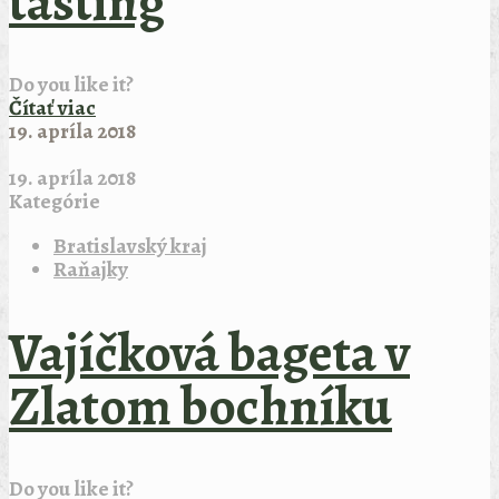
tasting
Do you like it?
Čítať viac
19. apríla 2018
19. apríla 2018
Kategórie
Bratislavský kraj
Raňajky
Vajíčková bageta v
Zlatom bochníku
Do you like it?