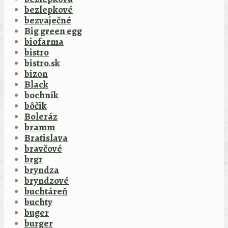
bezlepkové
bezvaječné
Big green egg
biofarma
bistro
bistro.sk
bizon
Black
bochník
bôčik
Boleráz
bramm
Bratislava
bravčové
brgr
bryndza
bryndzové
buchtáreň
buchty
buger
burger