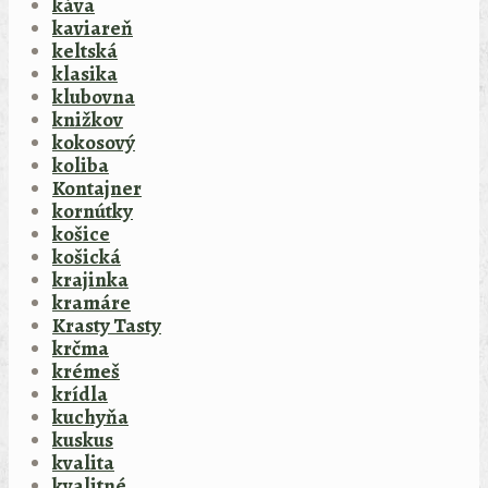
káva
kaviareň
keltská
klasika
klubovna
knižkov
kokosový
koliba
Kontajner
kornútky
košice
košická
krajinka
kramáre
Krasty Tasty
krčma
krémeš
krídla
kuchyňa
kuskus
kvalita
kvalitné