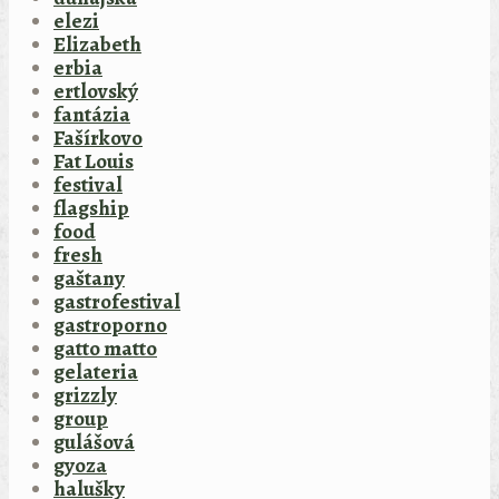
elezi
Elizabeth
erbia
ertlovský
fantázia
Fašírkovo
Fat Louis
festival
flagship
food
fresh
gaštany
gastrofestival
gastroporno
gatto matto
gelateria
grizzly
group
gulášová
gyoza
halušky