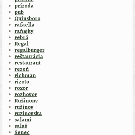
príroda
pub
Quinsboro
rafaella
raňajky
rebrá
Regal
regalburger
reštaurácia
restaurant
rezeň
richman
rizoto
roxor
rozhovor
Ružinonv
ružinov
ruzinovska
salami
salaš
Senec