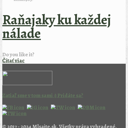
Raňajaky ku každej
nálade
Do you like it?
Čítať viac
Zatiaľ sme v tom sami :) Pridáte sa?
© 2017 - 2024 Mlsajte.sk. Všetky práva vyhradené.