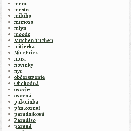
menu
mesto
mikiho
mimoza
mlyn
moods
Muchen Tuchen
nátierka
NiceFries
nitra
novinky
nyc
občerstvenie
Obchodná
ovocie
ovocná
palacinka
pán kornút
paradajková
Paradiso
parené