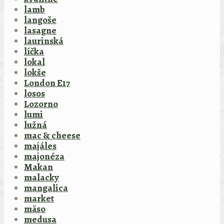
lamb
langoše
lasagne
laurinská
líčka
lokal
lokše
London E17
losos
Lozorno
lumi
lužná
mac & cheese
majáles
majonéza
Makan
malacky
mangalica
market
mäso
medusa