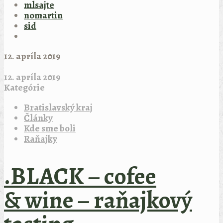
mlsajte
nomartin
sid
12. apríla 2019
12. apríla 2019
Kategórie
Bratislavský kraj
Články
Kde sme boli
Raňajky
.BLACK – cofee
& wine – raňajkový