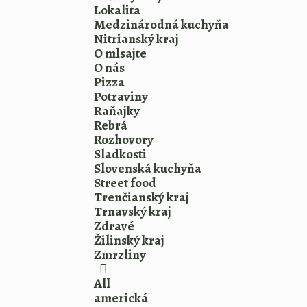
Lokalita
Medzinárodná kuchyňa
Nitrianský kraj
O mlsajte
O nás
Pizza
Potraviny
Raňajky
Rebrá
Rozhovory
Sladkosti
Slovenská kuchyňa
Street food
Trenčianský kraj
Trnavský kraj
Zdravé
Žilinský kraj
Zmrzliny
All
americká