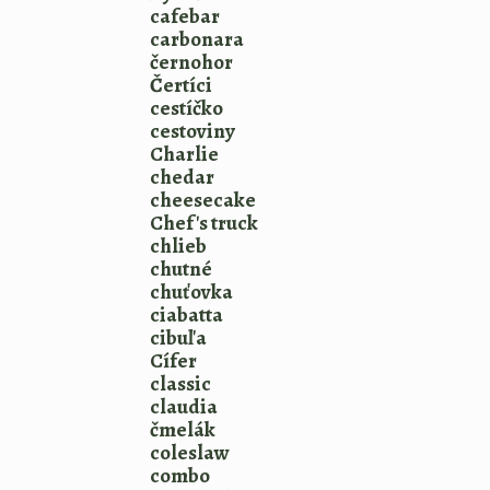
cafebar
carbonara
černohor
Čertíci
cestíčko
cestoviny
Charlie
chedar
cheesecake
Chef's truck
chlieb
chutné
chuťovka
ciabatta
cibuľa
Cífer
classic
claudia
čmelák
coleslaw
combo