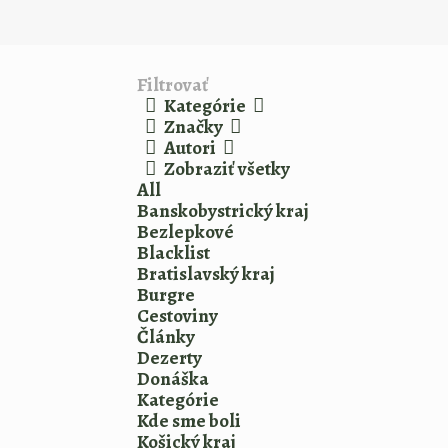
Filtrovať
Kategórie
Značky
Autori
Zobraziť všetky
All
Banskobystrický kraj
Bezlepkové
Blacklist
Bratislavský kraj
Burgre
Cestoviny
Články
Dezerty
Donáška
Kategórie
Kde sme boli
Košický kraj