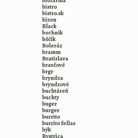
biofarma
bistro
bistro.sk
bizon
Black
bochník
bôčik
Boleráz
bramm
Bratislava
bravčové
brgr
bryndza
bryndzové
buchtáreň
buchty
buger
burger
burrito
burrito fellas
býk
Bystrica