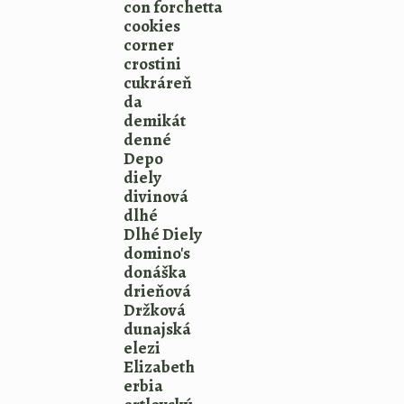
con forchetta
cookies
corner
crostini
cukráreň
da
demikát
denné
Depo
diely
divinová
dlhé
Dlhé Diely
domino's
donáška
drieňová
Držková
dunajská
elezi
Elizabeth
erbia