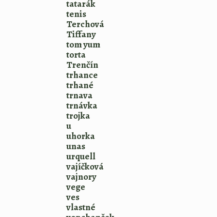
tatarák
tenis
Terchová
Tiffany
tom yum
torta
Trenčín
trhance
trhané
trnava
trnávka
trojka
u
uhorka
unas
urquell
vajíčková
vajnory
vege
ves
vlastné