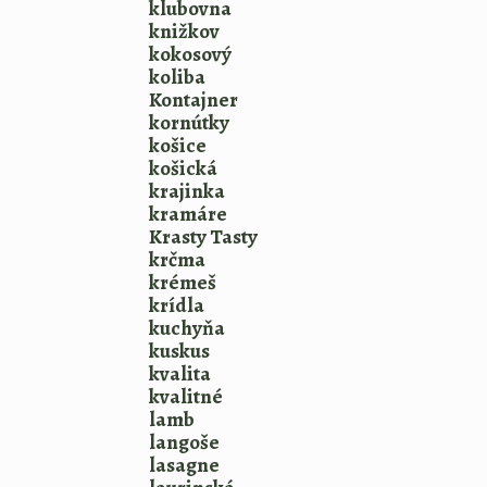
klubovna
knižkov
kokosový
koliba
Kontajner
kornútky
košice
košická
krajinka
kramáre
Krasty Tasty
krčma
krémeš
krídla
kuchyňa
kuskus
kvalita
kvalitné
lamb
langoše
lasagne