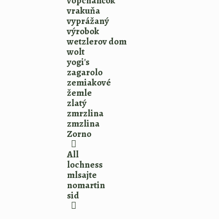
vopchančok
vrakuňa
vyprážaný
výrobok
wetzlerov dom
wolt
yogi's
zagarolo
zemiakové
žemle
zlatý
zmrzlina
zmzlina
Zorno
All
lochness
mlsajte
nomartin
sid