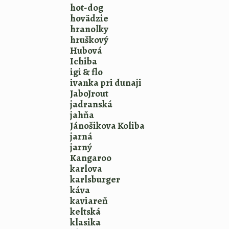
hot-dog
hovädzie
hranolky
hruškový
Hubová
Ichiba
igi & flo
ivanka pri dunaji
JaboJrout
jadranská
jahňa
Jánošikova Koliba
jarná
jarný
Kangaroo
karlova
karlsburger
káva
kaviareň
keltská
klasika