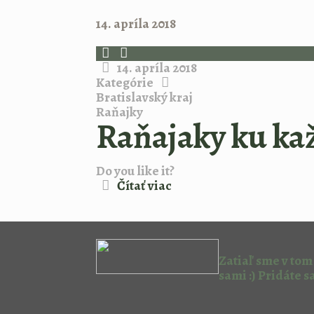
14. apríla 2018
14. apríla 2018
Kategórie
Bratislavský kraj
Raňajky
Raňajaky ku ka
Do you like it?
Čítať viac
Zatiaľ sme v tom
sami :) Pridáte s