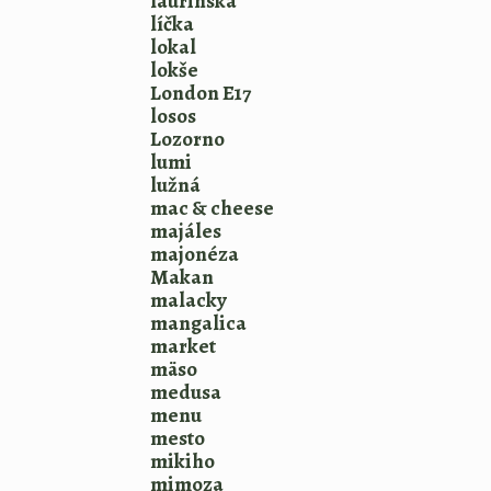
laurinská
líčka
lokal
lokše
London E17
losos
Lozorno
lumi
lužná
mac & cheese
majáles
majonéza
Makan
malacky
mangalica
market
mäso
medusa
menu
mesto
mikiho
mimoza