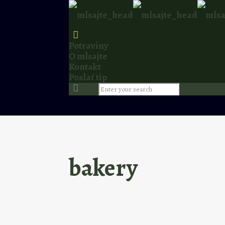
Potraviny
O mlsajte
Kontakt
Poslať tip
bakery