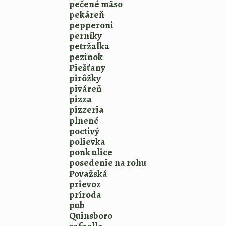
pečené mäso
pekáreň
pepperoni
perníky
petržalka
pezinok
Piešťany
pirôžky
piváreň
pizza
pizzeria
plnené
poctivý
polievka
ponk ulice
posedenie na rohu
Považská
prievoz
príroda
pub
Quinsboro