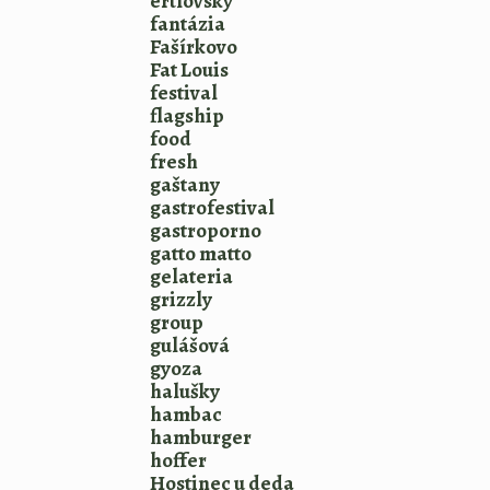
ertlovský
fantázia
Fašírkovo
Fat Louis
festival
flagship
food
fresh
gaštany
gastrofestival
gastroporno
gatto matto
gelateria
grizzly
group
gulášová
gyoza
halušky
hambac
hamburger
hoffer
Hostinec u deda