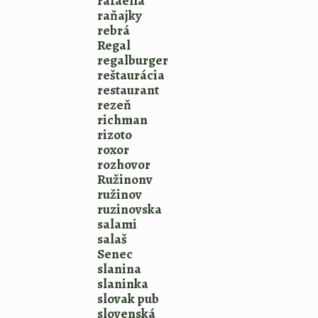
rafaella
raňajky
rebrá
Regal
regalburger
reštaurácia
restaurant
rezeň
richman
rizoto
roxor
rozhovor
Ružinonv
ružinov
ruzinovska
salami
salaš
Senec
slanina
slaninka
slovak pub
slovenská