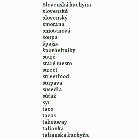
Slovenská kuchyňa
slovenské
slovenský
smotana
smotanová
soupa
špajza
šporheltníky
staré
staré mesto
street
streetfood
stupava
susedia
súťaž
syr
taco
tacos
takeaway
talianka
talianska kuchyňa