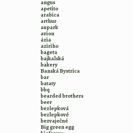
angus
apetito
arabica
arthur
aupark
avion
ázia
aziriho
bageta
bajkalská
bakery
Banská Bystrica
bar
bataty
bbq
bearded brothers
beer
bezlepková
bezlepkové
bezvaječné
Big green egg