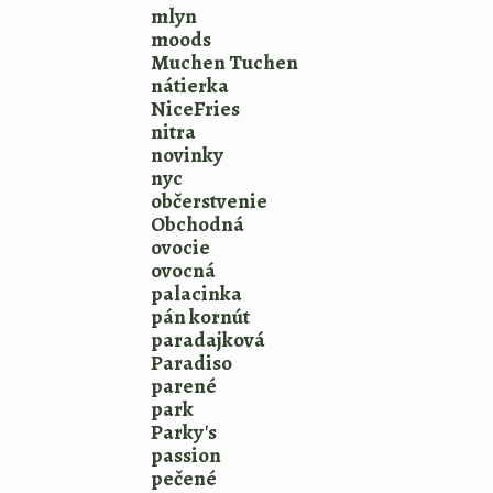
mlyn
moods
Muchen Tuchen
nátierka
NiceFries
nitra
novinky
nyc
občerstvenie
Obchodná
ovocie
ovocná
palacinka
pán kornút
paradajková
Paradiso
parené
park
Parky's
passion
pečené