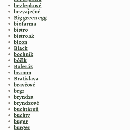
bezlepkové
bezvaječné
Big green egg
biofarma
bistro
bistro.sk
bizon
Black
bochník
bôčik
Boleráz
bramm
Bratislava
bravčové
brgr
bryndza
bryndzové
buchtáreň
buchty
buger
burger