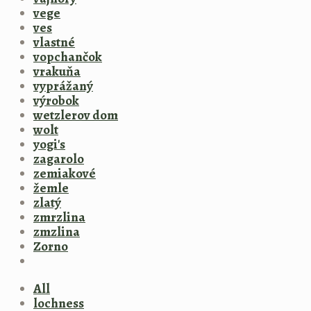
vege
ves
vlastné
vopchančok
vrakuňa
vyprážaný
výrobok
wetzlerov dom
wolt
yogi's
zagarolo
zemiakové
žemle
zlatý
zmrzlina
zmzlina
Zorno
All
lochness