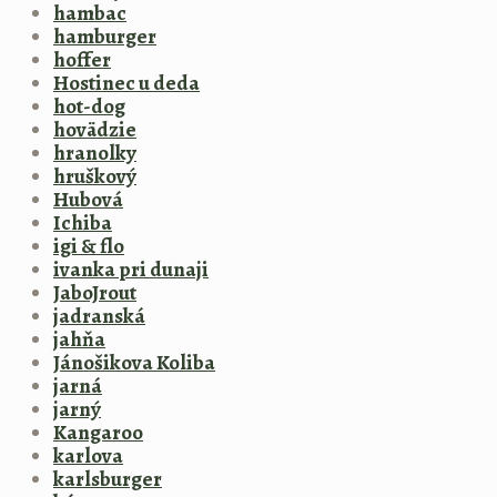
hambac
hamburger
hoffer
Hostinec u deda
hot-dog
hovädzie
hranolky
hruškový
Hubová
Ichiba
igi & flo
ivanka pri dunaji
JaboJrout
jadranská
jahňa
Jánošikova Koliba
jarná
jarný
Kangaroo
karlova
karlsburger