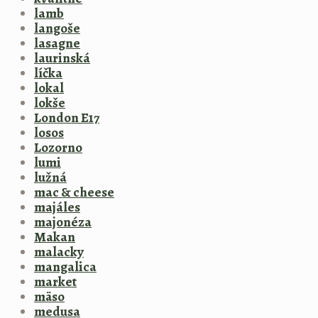
lamb
langoše
lasagne
laurinská
líčka
lokal
lokše
London E17
losos
Lozorno
lumi
lužná
mac & cheese
majáles
majonéza
Makan
malacky
mangalica
market
mäso
medusa