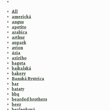
All
americká
angus
apetito
arabica
arthur
aupark
avion
ázia
aziriho
bageta
bajkalská
bakery
Banská Bystrica
bar
bataty
bbq
bearded brothers
beer
bezlepková