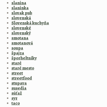
slanina
slaninka
slovak pub
slovenská
Slovenská kuchyňa
slovenské
slovenský
smotana
smotanová
soupa
špajza
šporheltníky
staré
staré mesto
street
streetfood
stupava
susedia
súťaž
syr
taco