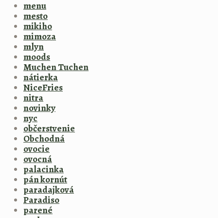
menu
mesto
mikiho
mimoza
mlyn
moods
Muchen Tuchen
nátierka
NiceFries
nitra
novinky
nyc
občerstvenie
Obchodná
ovocie
ovocná
palacinka
pán kornút
paradajková
Paradiso
parené