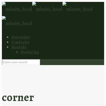
Potraviny
O mlsajte
Kontakt
Poslať tip
corner