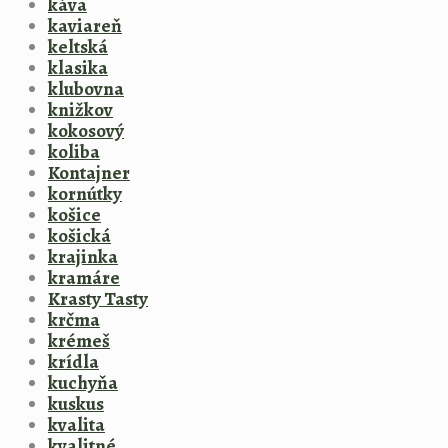
káva
kaviareň
keltská
klasika
klubovna
knižkov
kokosový
koliba
Kontajner
kornútky
košice
košická
krajinka
kramáre
Krasty Tasty
krčma
krémeš
krídla
kuchyňa
kuskus
kvalita
kvalitné