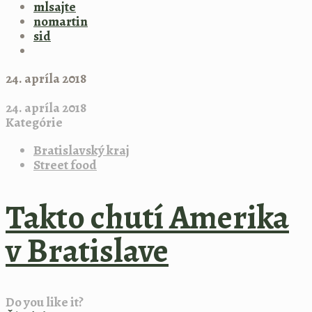
mlsajte
nomartin
sid
24. apríla 2018
24. apríla 2018
Kategórie
Bratislavský kraj
Street food
Takto chutí Amerika
v Bratislave
Do you like it?