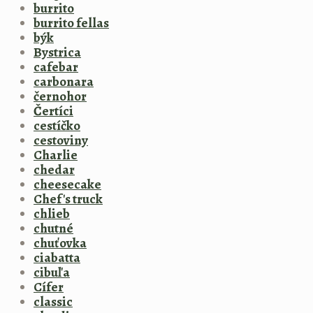
burrito
burrito fellas
býk
Bystrica
cafebar
carbonara
černohor
Čertíci
cestíčko
cestoviny
Charlie
chedar
cheesecake
Chef's truck
chlieb
chutné
chuťovka
ciabatta
cibuľa
Cífer
classic