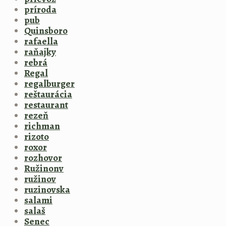
príroda
pub
Quinsboro
rafaella
raňajky
rebrá
Regal
regalburger
reštaurácia
restaurant
rezeň
richman
rizoto
roxor
rozhovor
Ružinonv
ružinov
ruzinovska
salami
salaš
Senec