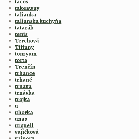
tacos
takeaway
talianka
talianska kuchyňa
tatarák
tenis
Terchová
Tiffany
tom yum
torta
Trenčín
trhance
trhané
trnava
trnávka
trojka
u
uhorka
unas
urquell
vajíčková
vajnory