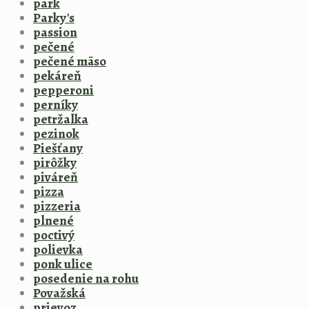
park
Parky's
passion
pečené
pečené mäso
pekáreň
pepperoni
perníky
petržalka
pezinok
Piešťany
pirôžky
piváreň
pizza
pizzeria
plnené
poctivý
polievka
ponk ulice
posedenie na rohu
Považská
prievoz