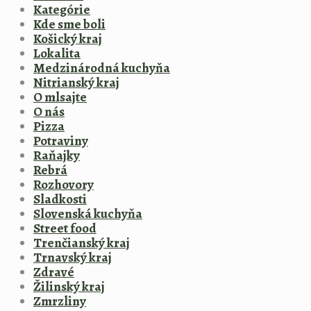
Kategórie
Kde sme boli
Košický kraj
Lokalita
Medzinárodná kuchyňa
Nitrianský kraj
O mlsajte
O nás
Pizza
Potraviny
Raňajky
Rebrá
Rozhovory
Sladkosti
Slovenská kuchyňa
Street food
Trenčianský kraj
Trnavský kraj
Zdravé
Žilinský kraj
Zmrzliny