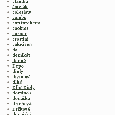
claudia
čmelák
coleslaw
combo
con forchetta
cookies
corner
crostini
cukráreň
da
demikát
denné
Depo
diely
divinová
dlhé
Dlhé Diely
domino's
donáška
drieňová
Držková
dunajská