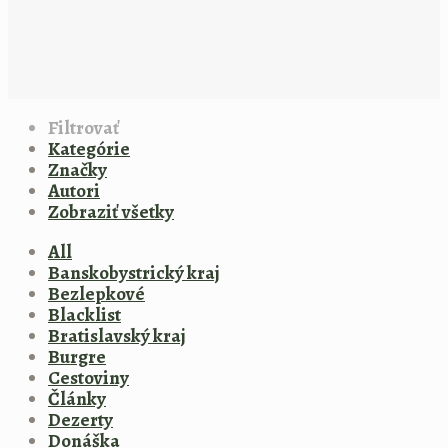
Filtrovať
Kategórie
Značky
Autori
Zobraziť všetky
All
Banskobystrický kraj
Bezlepkové
Blacklist
Bratislavský kraj
Burgre
Cestoviny
Články
Dezerty
Donáška