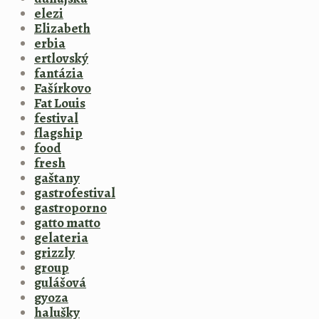
elezi
Elizabeth
erbia
ertlovský
fantázia
Fašírkovo
Fat Louis
festival
flagship
food
fresh
gaštany
gastrofestival
gastroporno
gatto matto
gelateria
grizzly
group
gulášová
gyoza
halušky