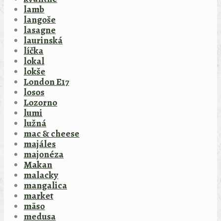
lamb
langoše
lasagne
laurinská
líčka
lokal
lokše
London E17
losos
Lozorno
lumi
lužná
mac & cheese
majáles
majonéza
Makan
malacky
mangalica
market
mäso
medusa