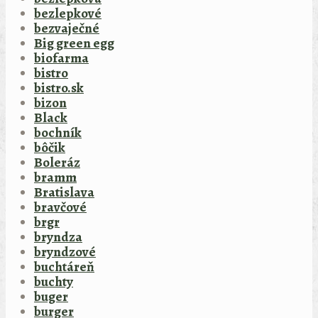
bezlepkové
bezvaječné
Big green egg
biofarma
bistro
bistro.sk
bizon
Black
bochník
bôčik
Boleráz
bramm
Bratislava
bravčové
brgr
bryndza
bryndzové
buchtáreň
buchty
buger
burger