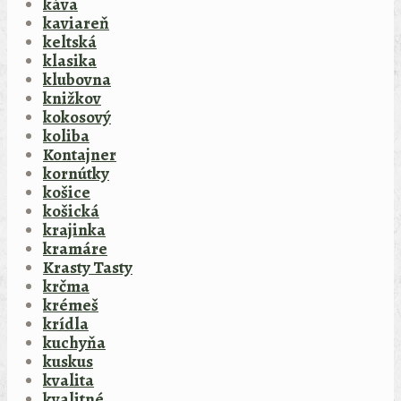
káva
kaviareň
keltská
klasika
klubovna
knižkov
kokosový
koliba
Kontajner
kornútky
košice
košická
krajinka
kramáre
Krasty Tasty
krčma
krémeš
krídla
kuchyňa
kuskus
kvalita
kvalitné