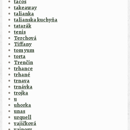
tacos
takeaway
talianka
talianska kuchyňa
tatarák
tenis
Terchová
Tiffany
tom yum
torta
Trenčín
trhance
trhané
trnava
trnávka
trojka
u
uhorka
unas
urquell
vajíčková
vajnory