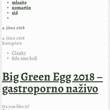
mlsajte
nomartin
sid
4. júna 2018
4. júna 2018
Kategórie
Články
Kde sme boli
Big Green Egg 2018 –
gastroporno naživo
Do you like it?