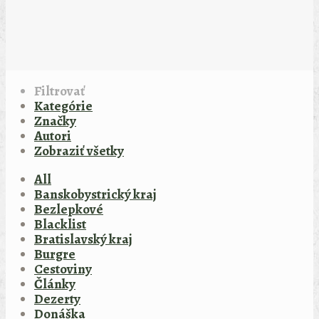
Filtrovať
Kategórie
Značky
Autori
Zobraziť všetky
All
Banskobystrický kraj
Bezlepkové
Blacklist
Bratislavský kraj
Burgre
Cestoviny
Články
Dezerty
Donáška