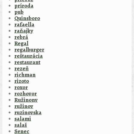
príroda
pub
Quinsboro
rafaella
raňajky
rebrá
Regal
regalburger
reštaurácia
restaurant
rezeň
richman
rizoto
roxor
rozhovor
Ružinonv
ružinov
ruzinovska
salami
salaš
Senec