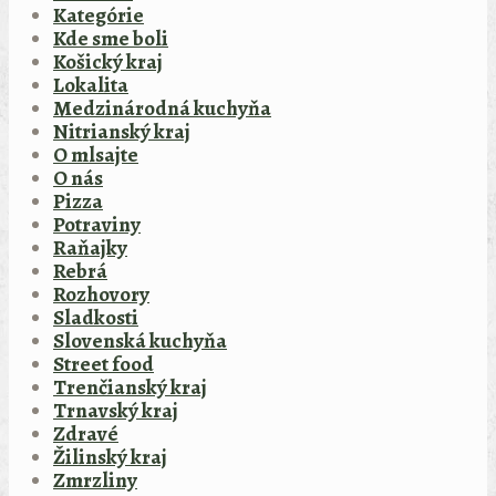
Kategórie
Kde sme boli
Košický kraj
Lokalita
Medzinárodná kuchyňa
Nitrianský kraj
O mlsajte
O nás
Pizza
Potraviny
Raňajky
Rebrá
Rozhovory
Sladkosti
Slovenská kuchyňa
Street food
Trenčianský kraj
Trnavský kraj
Zdravé
Žilinský kraj
Zmrzliny