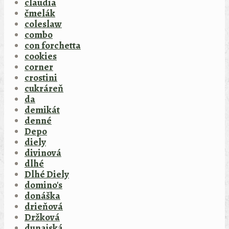
claudia
čmelák
coleslaw
combo
con forchetta
cookies
corner
crostini
cukráreň
da
demikát
denné
Depo
diely
divinová
dlhé
Dlhé Diely
domino's
donáška
drieňová
Držková
dunajská