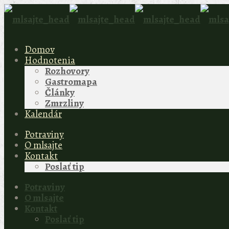
Domov
Hodnotenia
Rozhovory
Gastromapa
Články
Zmrzliny
Kalendár
Potraviny
O mlsajte
Kontakt
Poslať tip
Potraviny
O mlsajte
Kontakt
Poslať tip