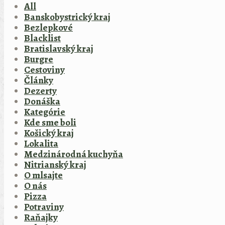
All
Banskobystrický kraj
Bezlepkové
Blacklist
Bratislavský kraj
Burgre
Cestoviny
Články
Dezerty
Donáška
Kategórie
Kde sme boli
Košický kraj
Lokalita
Medzinárodná kuchyňa
Nitrianský kraj
O mlsajte
O nás
Pizza
Potraviny
Raňajky