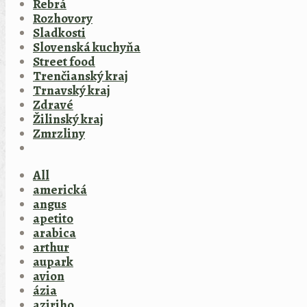
Rebrá
Rozhovory
Sladkosti
Slovenská kuchyňa
Street food
Trenčianský kraj
Trnavský kraj
Zdravé
Žilinský kraj
Zmrzliny
All
americká
angus
apetito
arabica
arthur
aupark
avion
ázia
aziriho