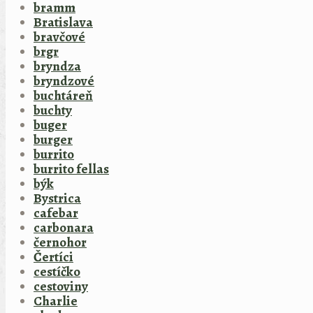
bramm
Bratislava
bravčové
brgr
bryndza
bryndzové
buchtáreň
buchty
buger
burger
burrito
burrito fellas
býk
Bystrica
cafebar
carbonara
černohor
Čertíci
cestíčko
cestoviny
Charlie