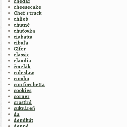
chedar
cheesecake
Chef's truck
chlieb
chutné
chuťovka
ciabatta
cibuľa
Cífer
classic
claudia
čmelák
coleslaw
combo
con forchetta
cookies
corner
crostini
cukráreň
da
demikát
denné