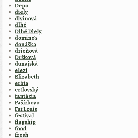
Depo
diely
divinová
dlhé
Dlhé Diely
domino's
donáška
drieňová
Držková
dunajská
elezi
Elizabeth
erbia
ertlovský
fantázia
Fašírkovo
Fat Louis
festival
flagship
food
fresh