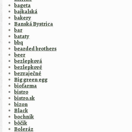
bageta
bajkalská
bakery
Banská Bystrica
bar
bataty
bbq
bearded brothers
beer
bezlepková
bezlepkové
bezvaječné
Big green egg
biofarma
bistro
bistro.sk
bizon
Black
bochník
bôčik
Boleráz