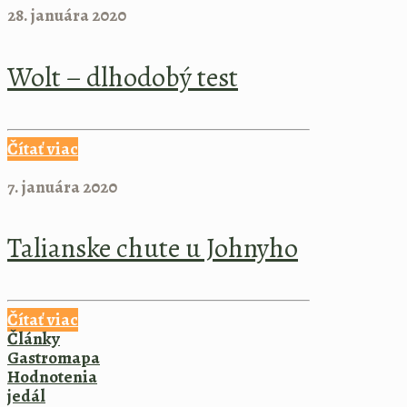
28. januára 2020
Wolt – dlhodobý test
Čítať viac
7. januára 2020
Talianske chute u Johnyho
Čítať viac
Články
Gastromapa
Hodnotenia
jedál