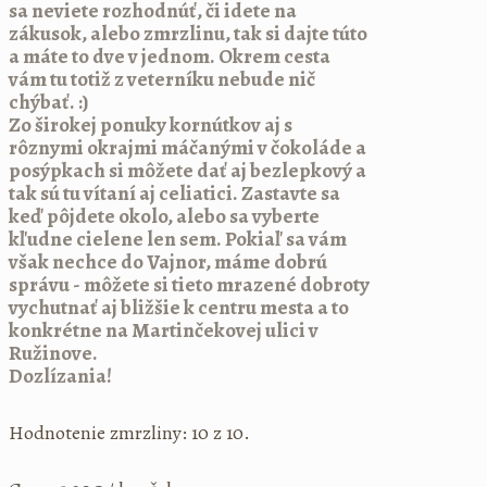
sa neviete rozhodnúť, či idete na
zákusok, alebo zmrzlinu, tak si dajte túto
a máte to dve v jednom. Okrem cesta
vám tu totiž z veterníku nebude nič
chýbať. :)
Zo širokej ponuky kornútkov aj s
rôznymi okrajmi máčanými v čokoláde a
posýpkach si môžete dať aj bezlepkový a
tak sú tu vítaní aj celiatici. Zastavte sa
keď pôjdete okolo, alebo sa vyberte
kľudne cielene len sem. Pokiaľ sa vám
však nechce do Vajnor, máme dobrú
správu - môžete si tieto mrazené dobroty
vychutnať aj bližšie k centru mesta a to
konkrétne na Martinčekovej ulici v
Ružinove.
Dozlízania!
Hodnotenie zmrzliny: 10 z 10.