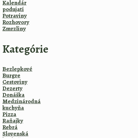
Kalendár
podujatí
Potraviny
Rozhovory
Zmrzliny
Kategórie
Bezlepkové
Burgre
Cestoviny
Dezerty
Donáška
Medzinárodná
kuchyňa
Pizza
Raňajky
Rebrá
Slovenská