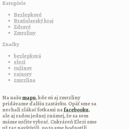
Kategórie
Bezlepkové
Bratislavský kraj
Zdravé
Zmrzliny
Značky
bezlepková
elezi
ružinov
vajnory
zmrzlina
Na našu
mapu
, kde sú aj zmrzliny
pridávame ďalšiu zastávku. Opäť sme sa
nechali zlákať fotkami na
facebooku
,
ale aj radou jednej známej, že sa sem
máme určite vybrať. Cukráreň Elezi sme
už raz navštívili, no to sme hodnotili