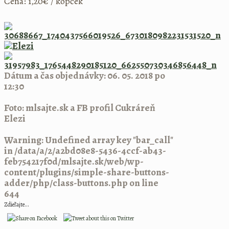
Cena: 1,20€ / kopček
Dátum a čas objednávky: 06. 05. 2018 po
12:30
Foto: mlsajte.sk a FB profil Cukráreň
Elezi
Warning
: Undefined array key "bar_call"
in
/data/a/2/a2bd08e8-5436-4ccf-ab43-
feb754217f0d/mlsajte.sk/web/wp-
content/plugins/simple-share-buttons-
adder/php/class-buttons.php
on line
644
Zdieľajte...