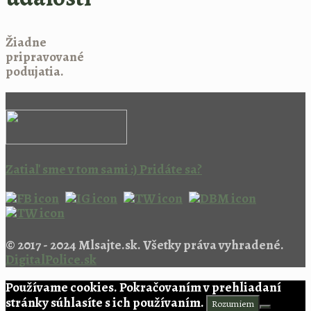
Žiadne
pripravované
podujatia.
Zatiaľ sme v tom sami :) Pridáte sa?
© 2017 - 2024 Mlsajte.sk. Všetky práva vyhradené.
DigitalPolice.sk
Používame cookies. Pokračovaním v prehliadaní
stránky súhlasíte s ich používaním.
Rozumiem