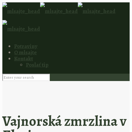
Potraviny
O mlsajte
Kontakt
Poslať tip
Vajnorská zmrzlina v