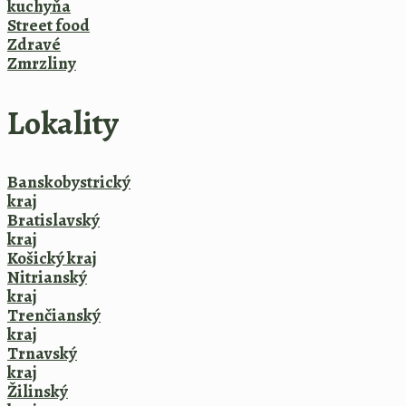
kuchyňa
Street food
Zdravé
Zmrzliny
Lokality
Banskobystrický
kraj
Bratislavský
kraj
Košický kraj
Nitrianský
kraj
Trenčianský
kraj
Trnavský
kraj
Žilinský