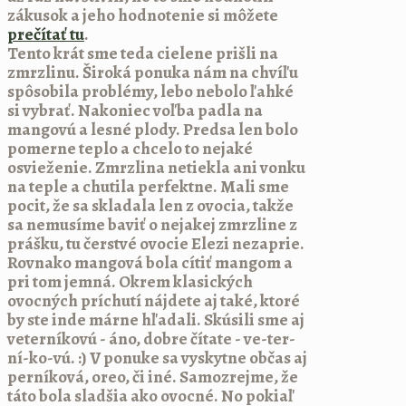
zákusok a jeho hodnotenie si môžete
prečítať tu
.
Tento krát sme teda cielene prišli na
zmrzlinu. Široká ponuka nám na chvíľu
spôsobila problémy, lebo nebolo ľahké
si vybrať. Nakoniec voľba padla na
mangovú a lesné plody. Predsa len bolo
pomerne teplo a chcelo to nejaké
osvieženie. Zmrzlina netiekla ani vonku
na teple a chutila perfektne. Mali sme
pocit, že sa skladala len z ovocia, takže
sa nemusíme baviť o nejakej zmrzline z
prášku, tu čerstvé ovocie Elezi nezaprie.
Rovnako mangová bola cítiť mangom a
pri tom jemná. Okrem klasických
ovocných príchutí nájdete aj také, ktoré
by ste inde márne hľadali. Skúsili sme aj
veterníkovú - áno, dobre čítate - ve-ter-
ní-ko-vú. :) V ponuke sa vyskytne občas aj
perníková, oreo, či iné. Samozrejme, že
táto bola sladšia ako ovocné. No pokiaľ