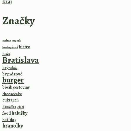
kraj
Značky
arthur
aupark
bistro
bezlepková
Black
Bratislava
bryndza
bryndzové
burger
bôčik
cestoviny
cheesecake
cukráreň
donáška
elezi
halušky
food
hot-dog
hranolky