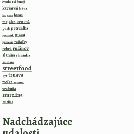
ivanka pri dunaji
kaviareň
káva
losos
langoše
ovocná
majáles
petržalka
park
pizza
pezinok
raňajky
pizzeria
ružinov
rebrá
slanina
slaninka
smotana
streetfood
trnava
syr
trojka
vajnory
vrakuňa
zmrzlina
zmzlina
Nadchádzajúce
udalosti