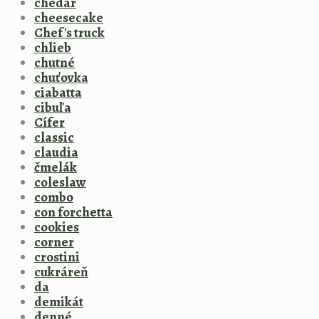
chedar
cheesecake
Chef's truck
chlieb
chutné
chuťovka
ciabatta
cibuľa
Cífer
classic
claudia
čmelák
coleslaw
combo
con forchetta
cookies
corner
crostini
cukráreň
da
demikát
denné