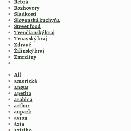
Rebrá
Rozhovory
Sladkosti
Slovenská kuchyňa
Street food
Trenčianský kraj
Trnavský kraj
Zdravé
Žilinský kraj
Zmrzliny
All
americká
angus
apetito
arabica
arthur
aupark
avion
ázia
aziriho