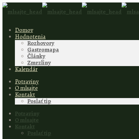
Domov
Hodnotenia
Rozhovory
Gastromapa
Články
Zmrzliny
Kalendár
Potraviny
O mlsajte
Kontakt
Poslať tip
Potraviny
O mlsajte
Kontakt
Poslať tip