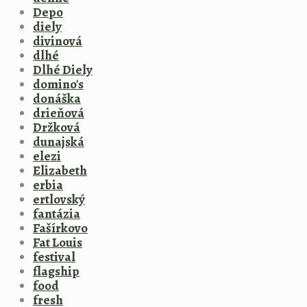
Depo
diely
divinová
dlhé
Dlhé Diely
domino's
donáška
drieňová
Držková
dunajská
elezi
Elizabeth
erbia
ertlovský
fantázia
Fašírkovo
Fat Louis
festival
flagship
food
fresh