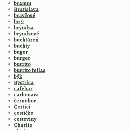
bramm
Bratislava
bravčové
brgr
bryndza
bryndzové
buchtáreň
buchty
buger
burger
burrito
burrito fellas
býk
Bystrica
cafebar
carbonara
černohor
Čertíci
cestíčko
cestoviny
Charlie