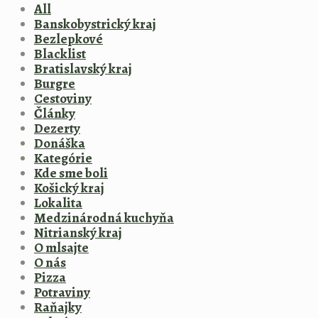
All
Banskobystrický kraj
Bezlepkové
Blacklist
Bratislavský kraj
Burgre
Cestoviny
Články
Dezerty
Donáška
Kategórie
Kde sme boli
Košický kraj
Lokalita
Medzinárodná kuchyňa
Nitrianský kraj
O mlsajte
O nás
Pizza
Potraviny
Raňajky