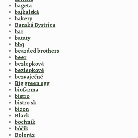
bageta
bajkalská
bakery
Banská Bystrica
bar
bataty
bbq
bearded brothers
beer
bezlepková
bezlepkové
bezvaječné
Big green egg
biofarma
bistro
bistro.sk
bizon
Black
bochník
bôčik
Boleráz