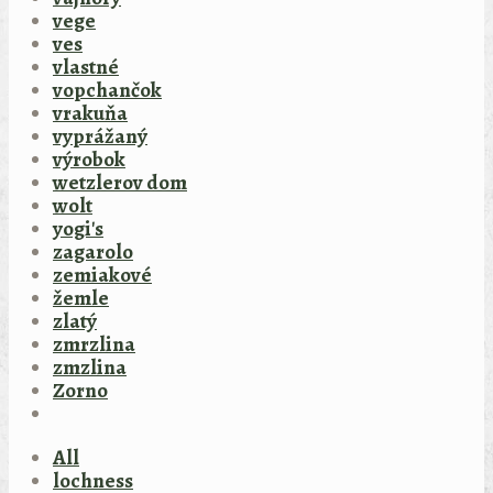
vege
ves
vlastné
vopchančok
vrakuňa
vyprážaný
výrobok
wetzlerov dom
wolt
yogi's
zagarolo
zemiakové
žemle
zlatý
zmrzlina
zmzlina
Zorno
All
lochness