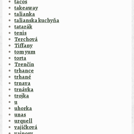
tacos
takeaway
talianka
talianska kuchyňa
tatarák
tenis
Terchová
Tiffany
tom yum
torta
Trenčín
trhance
trhané
trnava
trnávka
trojka
u
uhorka
unas
urquell
vajíčková
vajnory