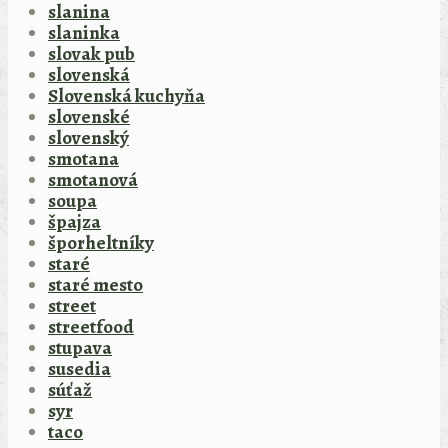
slanina
slaninka
slovak pub
slovenská
Slovenská kuchyňa
slovenské
slovenský
smotana
smotanová
soupa
špajza
šporheltníky
staré
staré mesto
street
streetfood
stupava
susedia
súťaž
syr
taco