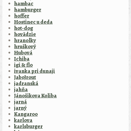
hambac
hamburger
hoffer
Hostinec u deda
hot-dog
hovädzie
hranolky
hruškový
Hubová
Ichiba
igi & flo
ivanka pri dunaji
JaboJrout
jadranská
jahňa
Jánošikova Koliba
jarná
jarný
Kangaroo
karlova
karlsburger