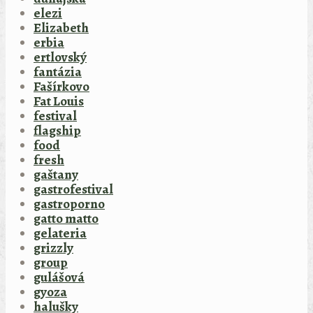
elezi
Elizabeth
erbia
ertlovský
fantázia
Fašírkovo
Fat Louis
festival
flagship
food
fresh
gaštany
gastrofestival
gastroporno
gatto matto
gelateria
grizzly
group
gulášová
gyoza
halušky