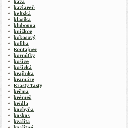
káva
kaviareň
keltská
klasika
klubovna
knižkov
kokosový
koliba
Kontajner
kornútky
košice
košická
krajinka
kramáre
Krasty Tasty
krčma
krémeš
krídla
kuchyňa
kuskus
kvalita
kvalitné