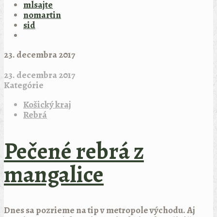
mlsajte
nomartin
sid
23. decembra 2017
23. decembra 2017
Kategórie
Košický kraj
Rebrá
Pečené rebrá z
mangalice
Dnes sa pozrieme na tip v metropole východu. Aj