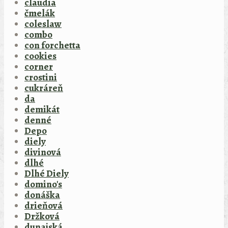
claudia
čmelák
coleslaw
combo
con forchetta
cookies
corner
crostini
cukráreň
da
demikát
denné
Depo
diely
divinová
dlhé
Dlhé Diely
domino's
donáška
drieňová
Držková
dunajská