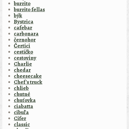
burrito
burrito fellas
býk
Bystrica
cafebar
carbonara
černohor
Čertíci
cestíčko
cestoviny
Charlie
chedar
cheesecake
Chef's truck
chlieb
chutné
chuťovka
ciabatta
cibuľa
Cífer
classic