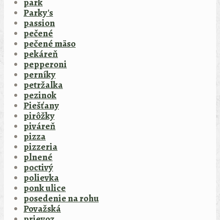
park
Parky's
passion
pečené
pečené mäso
pekáreň
pepperoni
perníky
petržalka
pezinok
Piešťany
pirôžky
piváreň
pizza
pizzeria
plnené
poctivý
polievka
ponk ulice
posedenie na rohu
Považská
prievoz