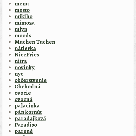
menu
mesto
mikiho
mimoza
mlyn
moods
Muchen Tuchen
nátierka
NiceFries
nitra
novinky
nyc
občerstvenie
Obchodná
ovocie
ovocná
palacinka
pán kornút
paradajková
Paradiso
parené