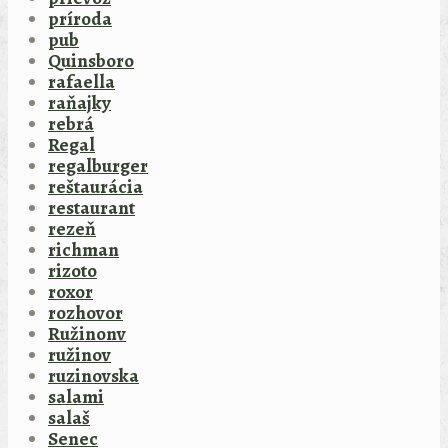
príroda
pub
Quinsboro
rafaella
raňajky
rebrá
Regal
regalburger
reštaurácia
restaurant
rezeň
richman
rizoto
roxor
rozhovor
Ružinonv
ružinov
ruzinovska
salami
salaš
Senec