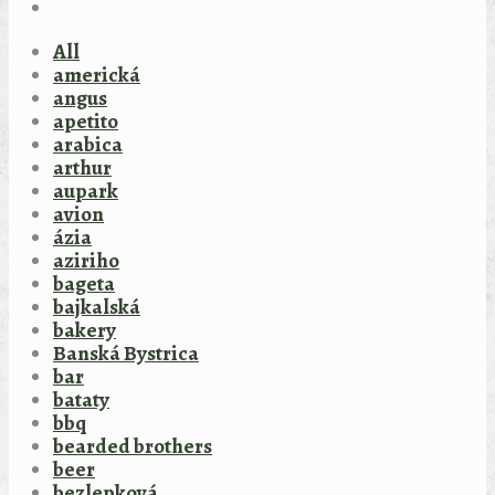
All
americká
angus
apetito
arabica
arthur
aupark
avion
ázia
aziriho
bageta
bajkalská
bakery
Banská Bystrica
bar
bataty
bbq
bearded brothers
beer
bezlepková