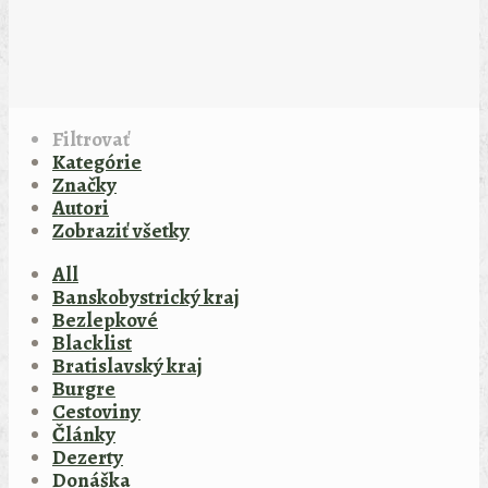
Filtrovať
Kategórie
Značky
Autori
Zobraziť všetky
All
Banskobystrický kraj
Bezlepkové
Blacklist
Bratislavský kraj
Burgre
Cestoviny
Články
Dezerty
Donáška