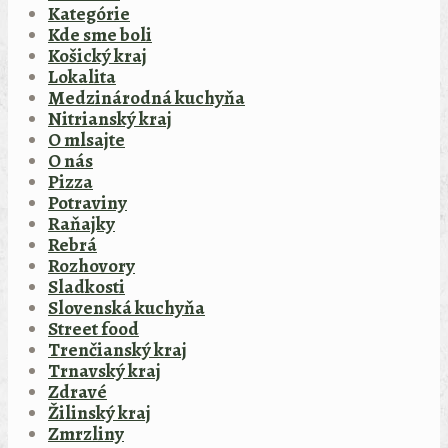
Kategórie
Kde sme boli
Košický kraj
Lokalita
Medzinárodná kuchyňa
Nitrianský kraj
O mlsajte
O nás
Pizza
Potraviny
Raňajky
Rebrá
Rozhovory
Sladkosti
Slovenská kuchyňa
Street food
Trenčianský kraj
Trnavský kraj
Zdravé
Žilinský kraj
Zmrzliny