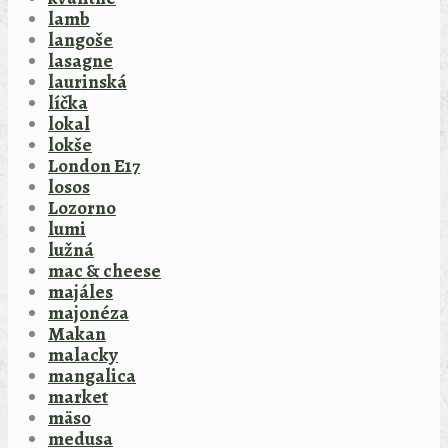
lamb
langoše
lasagne
laurinská
líčka
lokal
lokše
London E17
losos
Lozorno
lumi
lužná
mac & cheese
majáles
majonéza
Makan
malacky
mangalica
market
mäso
medusa