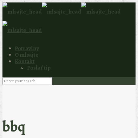
Potraviny
O mlsajte
Kontakt
Poslať tip
bbq