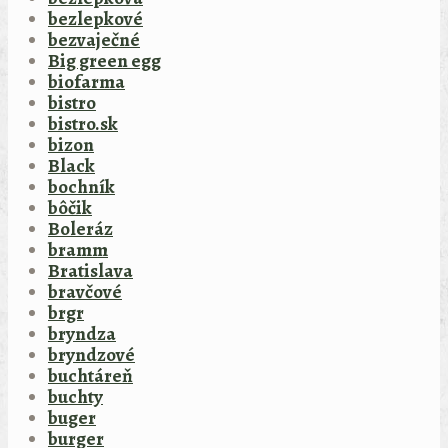
bezlepkové
bezvaječné
Big green egg
biofarma
bistro
bistro.sk
bizon
Black
bochník
bôčik
Boleráz
bramm
Bratislava
bravčové
brgr
bryndza
bryndzové
buchtáreň
buchty
buger
burger