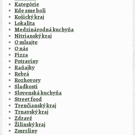
Kategórie
Kde sme boli
Košický kraj
Lokalita
Medzinárodná kuchyňa
Nitrianský kraj
O mlsajte
O nás
Pizza
Potraviny
Raňajky
Rebrá
Rozhovory
Sladkosti
Slovenská kuchyňa
Street food
Trenčianský kraj
Trnavský kraj
Zdravé
Žilinský kraj
Zmrzliny