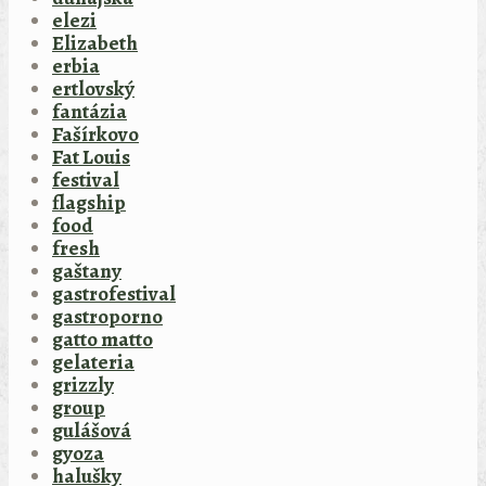
elezi
Elizabeth
erbia
ertlovský
fantázia
Fašírkovo
Fat Louis
festival
flagship
food
fresh
gaštany
gastrofestival
gastroporno
gatto matto
gelateria
grizzly
group
gulášová
gyoza
halušky