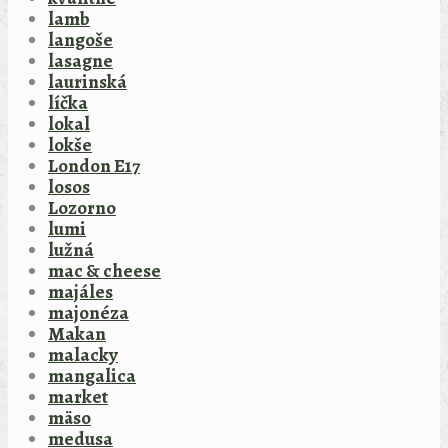
lamb
langoše
lasagne
laurinská
líčka
lokal
lokše
London E17
losos
Lozorno
lumi
lužná
mac & cheese
majáles
majonéza
Makan
malacky
mangalica
market
mäso
medusa