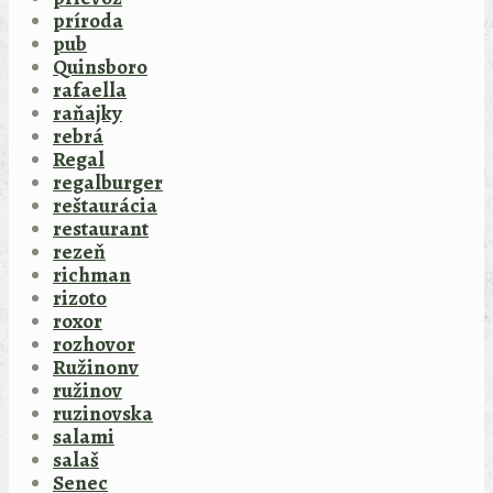
príroda
pub
Quinsboro
rafaella
raňajky
rebrá
Regal
regalburger
reštaurácia
restaurant
rezeň
richman
rizoto
roxor
rozhovor
Ružinonv
ružinov
ruzinovska
salami
salaš
Senec