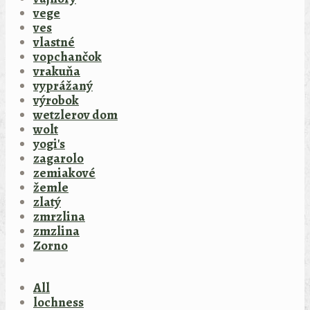
vege
ves
vlastné
vopchančok
vrakuňa
vyprážaný
výrobok
wetzlerov dom
wolt
yogi's
zagarolo
zemiakové
žemle
zlatý
zmrzlina
zmzlina
Zorno
All
lochness