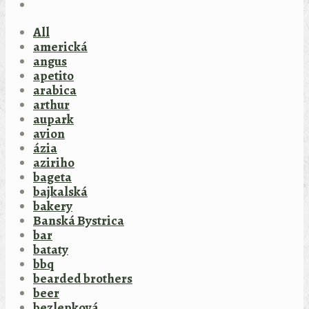
All
americká
angus
apetito
arabica
arthur
aupark
avion
ázia
aziriho
bageta
bajkalská
bakery
Banská Bystrica
bar
bataty
bbq
bearded brothers
beer
bezlepková