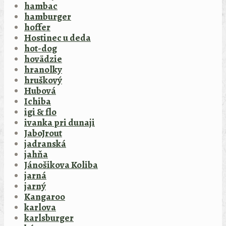
hambac
hamburger
hoffer
Hostinec u deda
hot-dog
hovädzie
hranolky
hruškový
Hubová
Ichiba
igi & flo
ivanka pri dunaji
JaboJrout
jadranská
jahňa
Jánošikova Koliba
jarná
jarný
Kangaroo
karlova
karlsburger