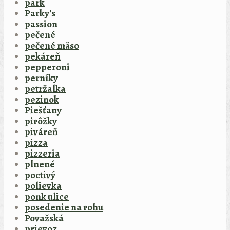
park
Parky's
passion
pečené
pečené mäso
pekáreň
pepperoni
perníky
petržalka
pezinok
Piešťany
pirôžky
piváreň
pizza
pizzeria
plnené
poctivý
polievka
ponk ulice
posedenie na rohu
Považská
prievoz