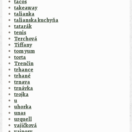
tacos
takeaway
talianka
talianska kuchyňa
tatarák
tenis
Terchová
Tiffany
tom yum
torta
Trenčín
trhance
trhané
trnava
trnávka
trojka
u
uhorka
unas
urquell
vajíčková
vajnory