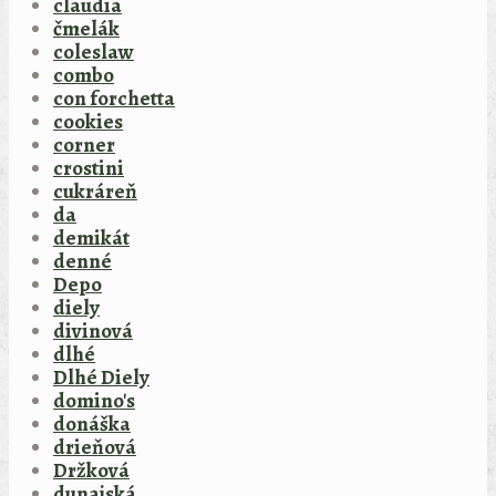
claudia
čmelák
coleslaw
combo
con forchetta
cookies
corner
crostini
cukráreň
da
demikát
denné
Depo
diely
divinová
dlhé
Dlhé Diely
domino's
donáška
drieňová
Držková
dunajská