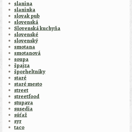
slanina
slaninka
slovak pub
slovenská
Slovenská kuchyňa
slovenské
slovenský
smotana
smotanová
soupa
špajza
šporheltníky
staré
staré mesto
street
streetfood
stupava
susedia
súťaž
syr
taco