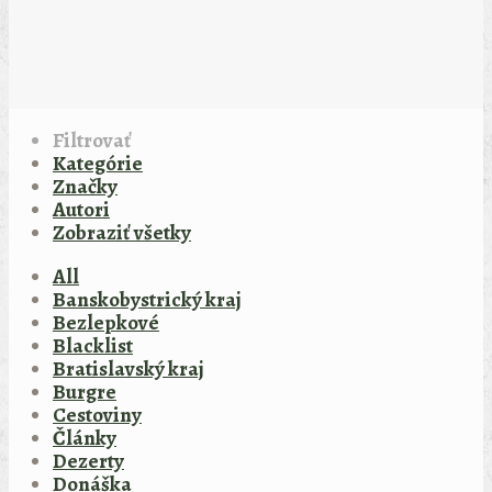
Filtrovať
Kategórie
Značky
Autori
Zobraziť všetky
All
Banskobystrický kraj
Bezlepkové
Blacklist
Bratislavský kraj
Burgre
Cestoviny
Články
Dezerty
Donáška