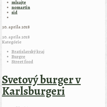
mlsajte
nomartin
sid
30. apríla 2018
30. apríla 2018
Kategórie
Bratislavský kraj
Burgre
Street food
Svetový burger v
Karlsburgeri