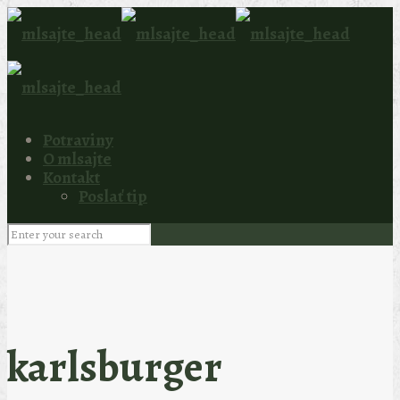
Potraviny
O mlsajte
Kontakt
Poslať tip
karlsburger