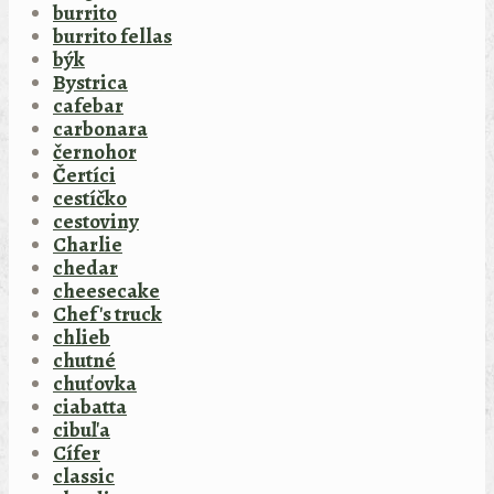
burrito
burrito fellas
býk
Bystrica
cafebar
carbonara
černohor
Čertíci
cestíčko
cestoviny
Charlie
chedar
cheesecake
Chef's truck
chlieb
chutné
chuťovka
ciabatta
cibuľa
Cífer
classic