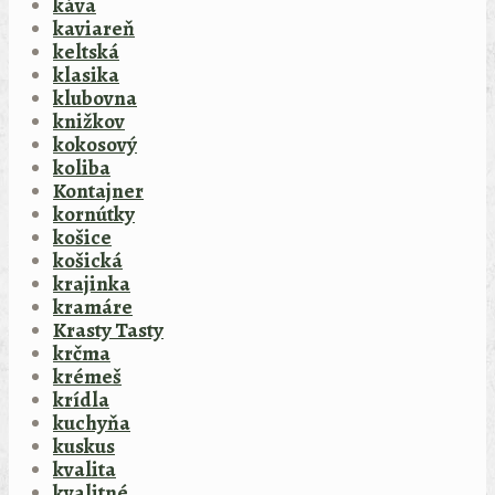
káva
kaviareň
keltská
klasika
klubovna
knižkov
kokosový
koliba
Kontajner
kornútky
košice
košická
krajinka
kramáre
Krasty Tasty
krčma
krémeš
krídla
kuchyňa
kuskus
kvalita
kvalitné