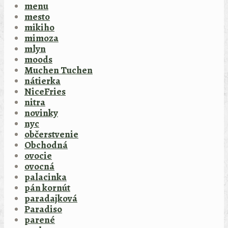
menu
mesto
mikiho
mimoza
mlyn
moods
Muchen Tuchen
nátierka
NiceFries
nitra
novinky
nyc
občerstvenie
Obchodná
ovocie
ovocná
palacinka
pán kornút
paradajková
Paradiso
parené