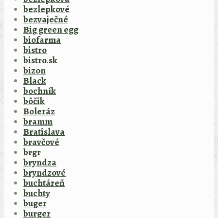
bezlepkové
bezvaječné
Big green egg
biofarma
bistro
bistro.sk
bizon
Black
bochník
bôčik
Boleráz
bramm
Bratislava
bravčové
brgr
bryndza
bryndzové
buchtáreň
buchty
buger
burger