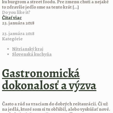
ku burgrom a street foodu. Pre zmenu chuti a nejaké
to zdravšie jedlo sme sa tento krát
[…]
Do you like it?
Čítať viac
23. januára 2018
23. januára 2018
Kategórie
Nitrianský kraj
Slovenská kuchyňa
Gastronomická
dokonalosť a výzva
Často a rád sa vraciam do dobrých reštaurácií. Či už
na jedlá, ktoré som si tu obľúbil, alebo vyskúšať nové.