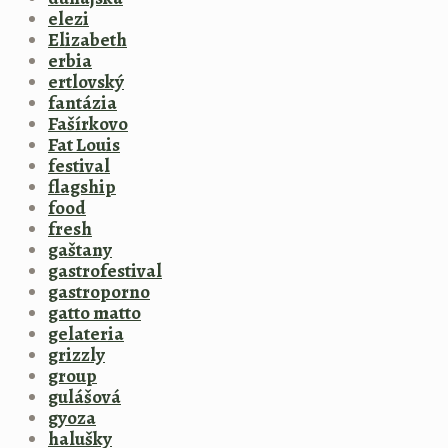
elezi
Elizabeth
erbia
ertlovský
fantázia
Fašírkovo
Fat Louis
festival
flagship
food
fresh
gaštany
gastrofestival
gastroporno
gatto matto
gelateria
grizzly
group
gulášová
gyoza
halušky