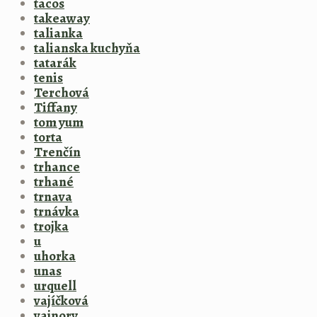
tacos
takeaway
talianka
talianska kuchyňa
tatarák
tenis
Terchová
Tiffany
tom yum
torta
Trenčín
trhance
trhané
trnava
trnávka
trojka
u
uhorka
unas
urquell
vajíčková
vajnory