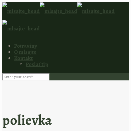
Potraviny
O mlsajte
Kontakt
Poslať tip
polievka