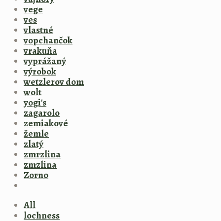
vege
ves
vlastné
vopchančok
vrakuňa
vyprážaný
výrobok
wetzlerov dom
wolt
yogi's
zagarolo
zemiakové
žemle
zlatý
zmrzlina
zmzlina
Zorno
All
lochness