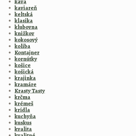
káva
kaviareň
keltská
klasika
klubovna
knižkov
kokosový
koliba
Kontajner
kornútky
košice
košická
krajinka
kramáre
Krasty Tasty
krčma
krémeš
krídla
kuchyňa
kuskus
kvalita
kvalitné