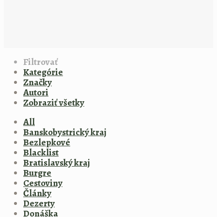
Filtrovať
Kategórie
Značky
Autori
Zobraziť všetky
All
Banskobystrický kraj
Bezlepkové
Blacklist
Bratislavský kraj
Burgre
Cestoviny
Články
Dezerty
Donáška