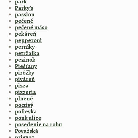
park
Parky's
passion
pečené
pečené mäso
pekáreň
pepperoni
perníky
petržalka
pezinok
Piešťany
pirôžky
piváreň
pizza
pizzeria
plnené
poctivý
polievka
ponk ulice
posedenie na rohu
Považská
prievoz