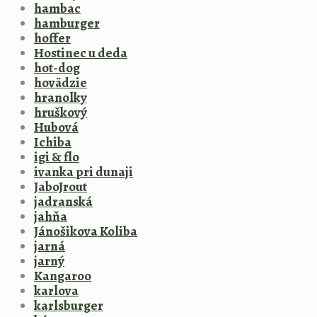
hambac
hamburger
hoffer
Hostinec u deda
hot-dog
hovädzie
hranolky
hruškový
Hubová
Ichiba
igi & flo
ivanka pri dunaji
JaboJrout
jadranská
jahňa
Jánošikova Koliba
jarná
jarný
Kangaroo
karlova
karlsburger