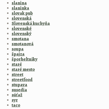
slanina
slaninka
slovak pub
slovenská
Slovenská kuchyňa
slovenské
slovenský
smotana
smotanová
soupa
špajza
šporheltníky
staré
staré mesto
street
streetfood
stupava
susedia
súťaž
syr
taco