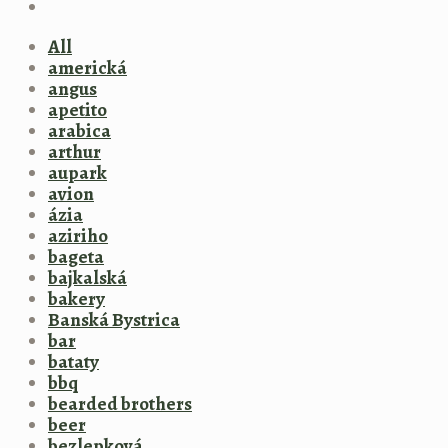
All
americká
angus
apetito
arabica
arthur
aupark
avion
ázia
aziriho
bageta
bajkalská
bakery
Banská Bystrica
bar
bataty
bbq
bearded brothers
beer
bezlepková