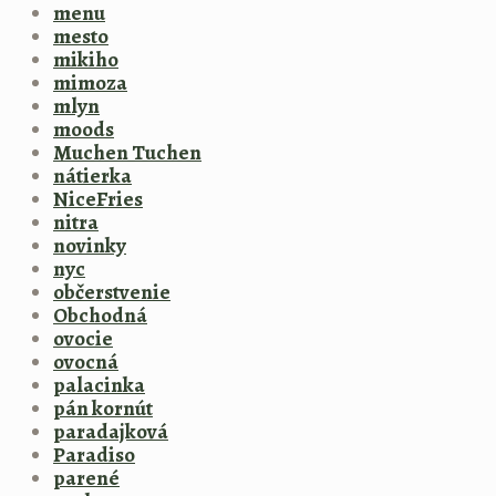
menu
mesto
mikiho
mimoza
mlyn
moods
Muchen Tuchen
nátierka
NiceFries
nitra
novinky
nyc
občerstvenie
Obchodná
ovocie
ovocná
palacinka
pán kornút
paradajková
Paradiso
parené