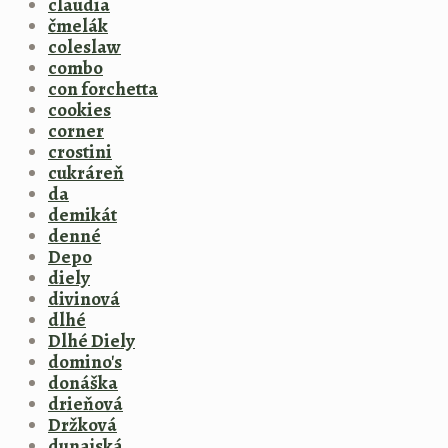
claudia
čmelák
coleslaw
combo
con forchetta
cookies
corner
crostini
cukráreň
da
demikát
denné
Depo
diely
divinová
dlhé
Dlhé Diely
domino's
donáška
drieňová
Držková
dunajská