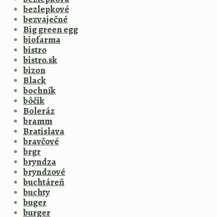
bezlepkové
bezvaječné
Big green egg
biofarma
bistro
bistro.sk
bizon
Black
bochník
bôčik
Boleráz
bramm
Bratislava
bravčové
brgr
bryndza
bryndzové
buchtáreň
buchty
buger
burger