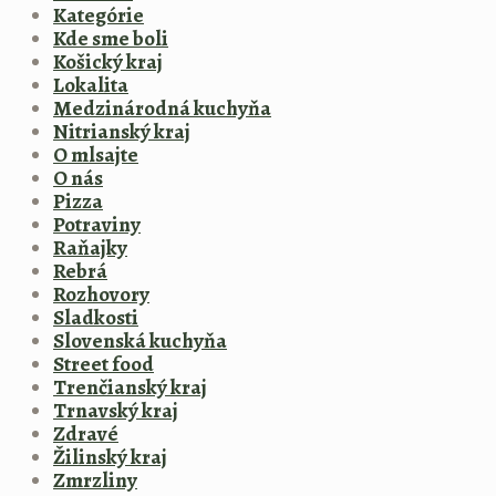
Kategórie
Kde sme boli
Košický kraj
Lokalita
Medzinárodná kuchyňa
Nitrianský kraj
O mlsajte
O nás
Pizza
Potraviny
Raňajky
Rebrá
Rozhovory
Sladkosti
Slovenská kuchyňa
Street food
Trenčianský kraj
Trnavský kraj
Zdravé
Žilinský kraj
Zmrzliny