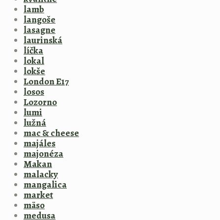
lamb
langoše
lasagne
laurinská
líčka
lokal
lokše
London E17
losos
Lozorno
lumi
lužná
mac & cheese
majáles
majonéza
Makan
malacky
mangalica
market
mäso
medusa