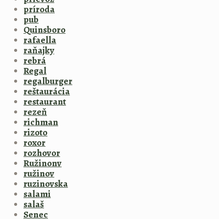
príroda
pub
Quinsboro
rafaella
raňajky
rebrá
Regal
regalburger
reštaurácia
restaurant
rezeň
richman
rizoto
roxor
rozhovor
Ružinonv
ružinov
ruzinovska
salami
salaš
Senec