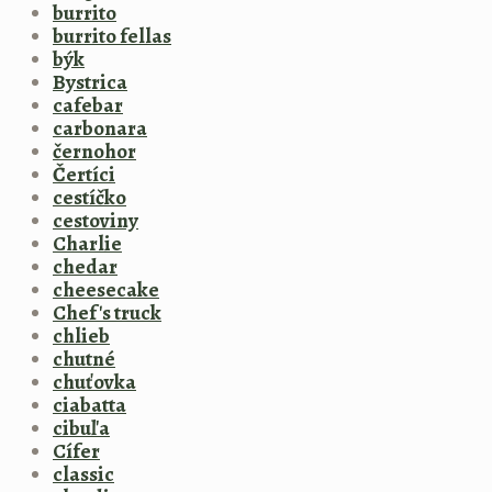
burrito
burrito fellas
býk
Bystrica
cafebar
carbonara
černohor
Čertíci
cestíčko
cestoviny
Charlie
chedar
cheesecake
Chef's truck
chlieb
chutné
chuťovka
ciabatta
cibuľa
Cífer
classic