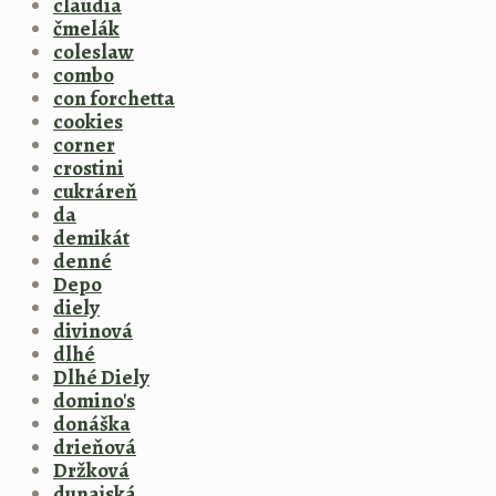
claudia
čmelák
coleslaw
combo
con forchetta
cookies
corner
crostini
cukráreň
da
demikát
denné
Depo
diely
divinová
dlhé
Dlhé Diely
domino's
donáška
drieňová
Držková
dunajská