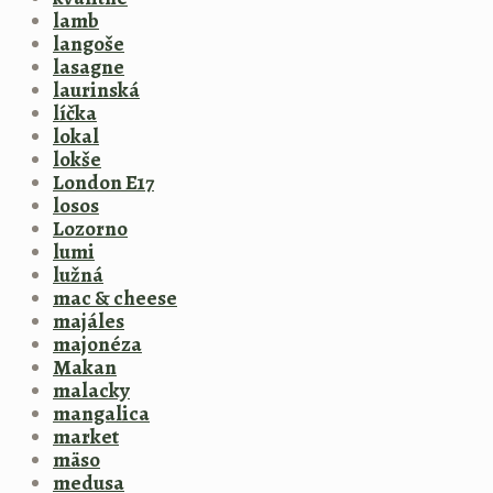
lamb
langoše
lasagne
laurinská
líčka
lokal
lokše
London E17
losos
Lozorno
lumi
lužná
mac & cheese
majáles
majonéza
Makan
malacky
mangalica
market
mäso
medusa