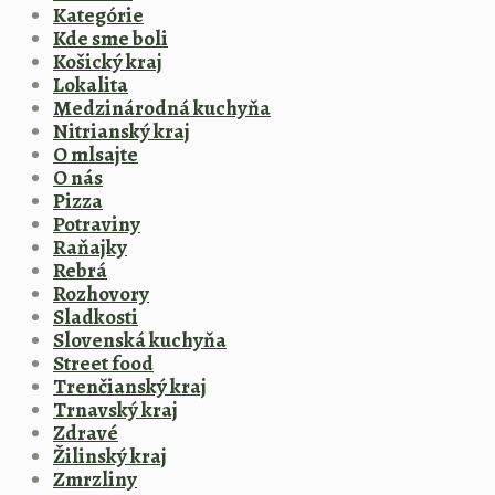
Kategórie
Kde sme boli
Košický kraj
Lokalita
Medzinárodná kuchyňa
Nitrianský kraj
O mlsajte
O nás
Pizza
Potraviny
Raňajky
Rebrá
Rozhovory
Sladkosti
Slovenská kuchyňa
Street food
Trenčianský kraj
Trnavský kraj
Zdravé
Žilinský kraj
Zmrzliny