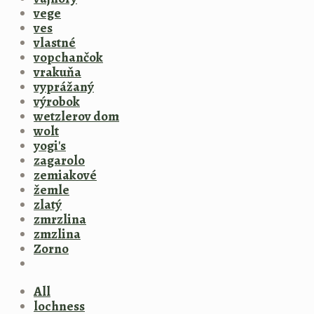
vege
ves
vlastné
vopchančok
vrakuňa
vyprážaný
výrobok
wetzlerov dom
wolt
yogi's
zagarolo
zemiakové
žemle
zlatý
zmrzlina
zmzlina
Zorno
All
lochness