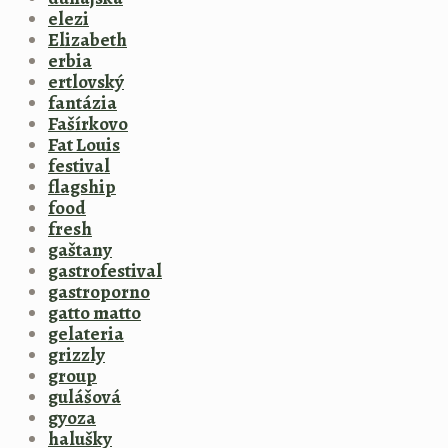
elezi
Elizabeth
erbia
ertlovský
fantázia
Fašírkovo
Fat Louis
festival
flagship
food
fresh
gaštany
gastrofestival
gastroporno
gatto matto
gelateria
grizzly
group
gulášová
gyoza
halušky