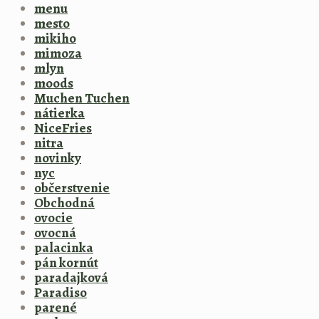
menu
mesto
mikiho
mimoza
mlyn
moods
Muchen Tuchen
nátierka
NiceFries
nitra
novinky
nyc
občerstvenie
Obchodná
ovocie
ovocná
palacinka
pán kornút
paradajková
Paradiso
parené