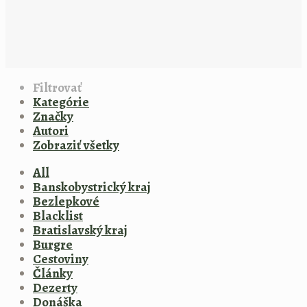
Filtrovať
Kategórie
Značky
Autori
Zobraziť všetky
All
Banskobystrický kraj
Bezlepkové
Blacklist
Bratislavský kraj
Burgre
Cestoviny
Články
Dezerty
Donáška