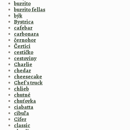
burrito
burrito fellas
býk
Bystrica
cafebar
carbonara
černohor
Čertíci
cestíčko
cestoviny
Charlie
chedar
cheesecake
Chef's truck
chlieb
chutné
chuťovka
ciabatta
cibuľa
Cífer
classic