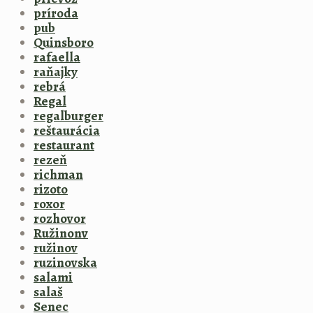
príroda
pub
Quinsboro
rafaella
raňajky
rebrá
Regal
regalburger
reštaurácia
restaurant
rezeň
richman
rizoto
roxor
rozhovor
Ružinonv
ružinov
ruzinovska
salami
salaš
Senec