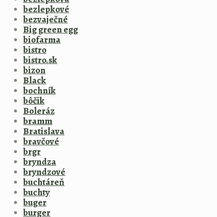
bezlepkové
bezvaječné
Big green egg
biofarma
bistro
bistro.sk
bizon
Black
bochník
bôčik
Boleráz
bramm
Bratislava
bravčové
brgr
bryndza
bryndzové
buchtáreň
buchty
buger
burger