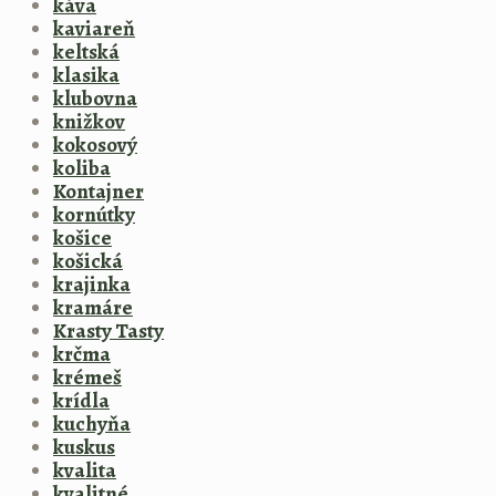
káva
kaviareň
keltská
klasika
klubovna
knižkov
kokosový
koliba
Kontajner
kornútky
košice
košická
krajinka
kramáre
Krasty Tasty
krčma
krémeš
krídla
kuchyňa
kuskus
kvalita
kvalitné