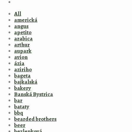
All
americká
angus
apetito
arabica
arthur
aupark
avion
ázia
aziriho
bageta
bajkalská
bakery
Banská Bystrica
bar
bataty
bbq
bearded brothers
beer
bezlepková