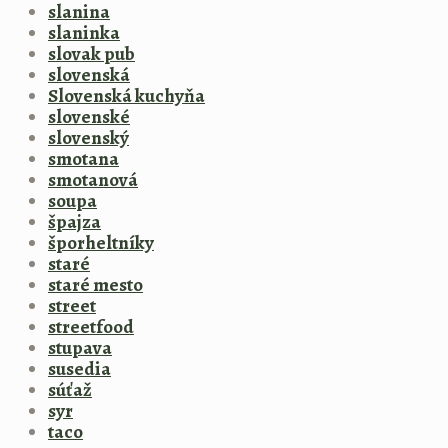
slanina
slaninka
slovak pub
slovenská
Slovenská kuchyňa
slovenské
slovenský
smotana
smotanová
soupa
špajza
šporheltníky
staré
staré mesto
street
streetfood
stupava
susedia
súťaž
syr
taco