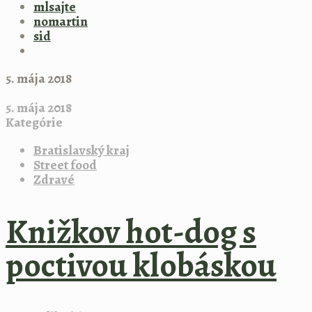
mlsajte
nomartin
sid
5. mája 2018
5. mája 2018
Kategórie
Bratislavský kraj
Street food
Zdravé
Knižkov hot-dog s
poctivou klobáskou