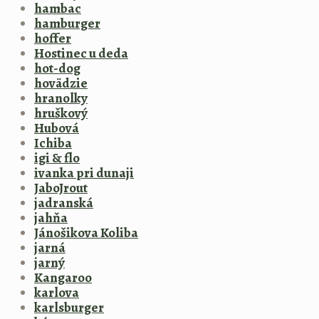
hambac
hamburger
hoffer
Hostinec u deda
hot-dog
hovädzie
hranolky
hruškový
Hubová
Ichiba
igi & flo
ivanka pri dunaji
JaboJrout
jadranská
jahňa
Jánošikova Koliba
jarná
jarný
Kangaroo
karlova
karlsburger