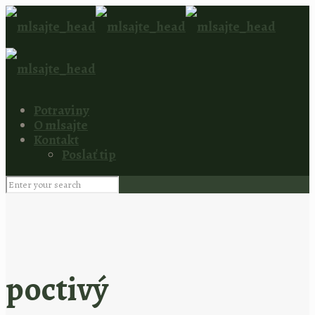
Potraviny
O mlsajte
Kontakt
Poslať tip
poctivý