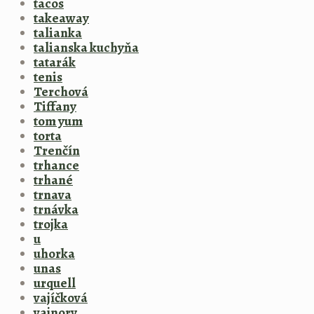
tacos
takeaway
talianka
talianska kuchyňa
tatarák
tenis
Terchová
Tiffany
tom yum
torta
Trenčín
trhance
trhané
trnava
trnávka
trojka
u
uhorka
unas
urquell
vajíčková
vajnory