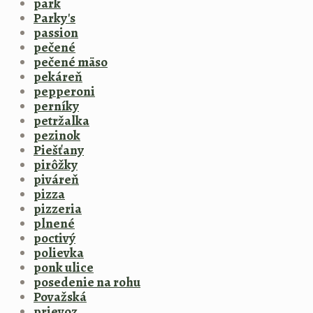
park
Parky's
passion
pečené
pečené mäso
pekáreň
pepperoni
perníky
petržalka
pezinok
Piešťany
pirôžky
piváreň
pizza
pizzeria
plnené
poctivý
polievka
ponk ulice
posedenie na rohu
Považská
prievoz