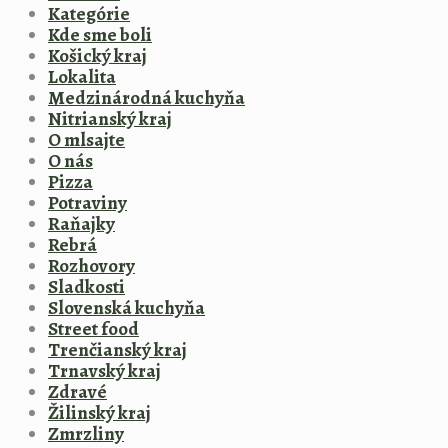
Kategórie
Kde sme boli
Košický kraj
Lokalita
Medzinárodná kuchyňa
Nitrianský kraj
O mlsajte
O nás
Pizza
Potraviny
Raňajky
Rebrá
Rozhovory
Sladkosti
Slovenská kuchyňa
Street food
Trenčianský kraj
Trnavský kraj
Zdravé
Žilinský kraj
Zmrzliny