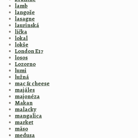
lamb
langoše
lasagne
laurinská
líčka
lokal
lokše
London E17
losos
Lozorno
lumi
lužná
mac & cheese
majáles
majonéza
Makan
malacky
mangalica
market
mäso
medusa