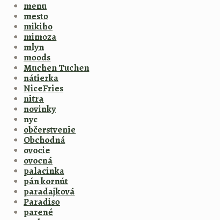
menu
mesto
mikiho
mimoza
mlyn
moods
Muchen Tuchen
nátierka
NiceFries
nitra
novinky
nyc
občerstvenie
Obchodná
ovocie
ovocná
palacinka
pán kornút
paradajková
Paradiso
parené