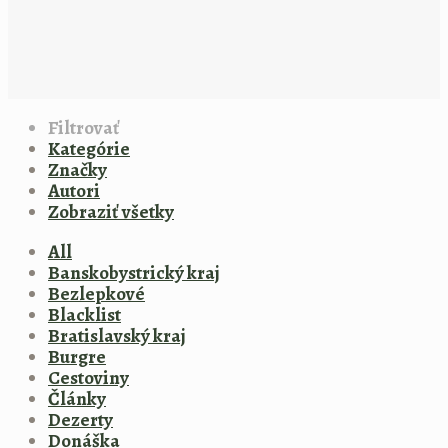
Filtrovať
Kategórie
Značky
Autori
Zobraziť všetky
All
Banskobystrický kraj
Bezlepkové
Blacklist
Bratislavský kraj
Burgre
Cestoviny
Články
Dezerty
Donáška