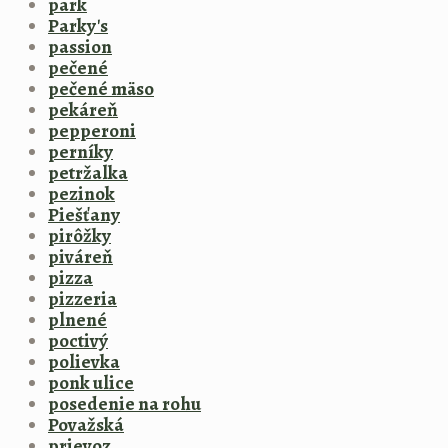
park
Parky's
passion
pečené
pečené mäso
pekáreň
pepperoni
perníky
petržalka
pezinok
Piešťany
pirôžky
piváreň
pizza
pizzeria
plnené
poctivý
polievka
ponk ulice
posedenie na rohu
Považská
prievoz