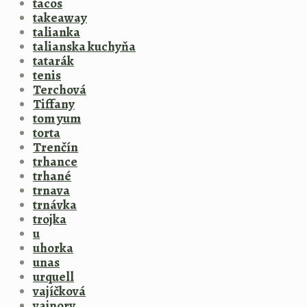
tacos
takeaway
talianka
talianska kuchyňa
tatarák
tenis
Terchová
Tiffany
tom yum
torta
Trenčín
trhance
trhané
trnava
trnávka
trojka
u
uhorka
unas
urquell
vajíčková
vajnory