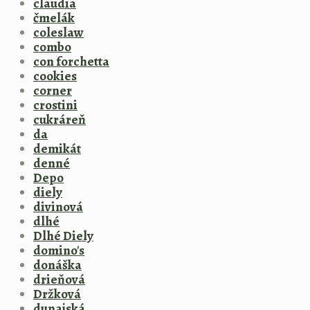
claudia
čmelák
coleslaw
combo
con forchetta
cookies
corner
crostini
cukráreň
da
demikát
denné
Depo
diely
divinová
dlhé
Dlhé Diely
domino's
donáška
drieňová
Držková
dunajská