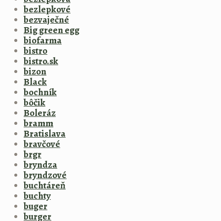
bezlepkové
bezvaječné
Big green egg
biofarma
bistro
bistro.sk
bizon
Black
bochník
bôčik
Boleráz
bramm
Bratislava
bravčové
brgr
bryndza
bryndzové
buchtáreň
buchty
buger
burger