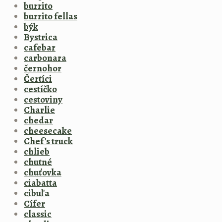
burrito
burrito fellas
býk
Bystrica
cafebar
carbonara
černohor
Čertíci
cestíčko
cestoviny
Charlie
chedar
cheesecake
Chef's truck
chlieb
chutné
chuťovka
ciabatta
cibuľa
Cífer
classic