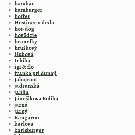
hambac
hamburger
hoffer
Hostinec u deda
hot-dog
hovädzie
hranolky
hruškový
Hubová
Ichiba
igi & flo
ivanka pri dunaji
JaboJrout
jadranská
jahňa
Jánošikova Koliba
jarná
jarný
Kangaroo
karlova
karlsburger