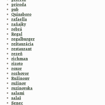
príroda
pub
Quinsboro
rafaella
raňajky
rebrá
Regal
regalburger
reštaurácia
restaurant
rezeň
richman
rizoto
roxor
rozhovor
Ružinonv
ružinov
ruzinovska
salami
salaš
Senec