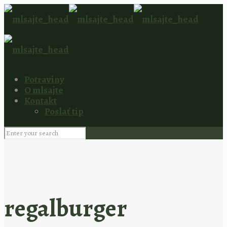
Potraviny
O mlsajte
Kontakt
Poslať tip
regalburger