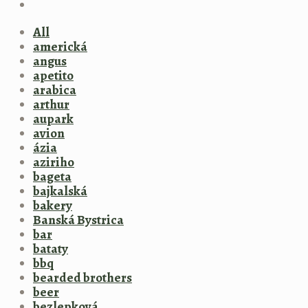
All
americká
angus
apetito
arabica
arthur
aupark
avion
ázia
aziriho
bageta
bajkalská
bakery
Banská Bystrica
bar
bataty
bbq
bearded brothers
beer
bezlepková