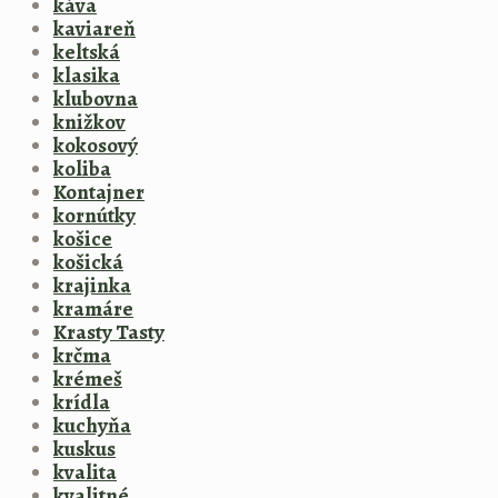
káva
kaviareň
keltská
klasika
klubovna
knižkov
kokosový
koliba
Kontajner
kornútky
košice
košická
krajinka
kramáre
Krasty Tasty
krčma
krémeš
krídla
kuchyňa
kuskus
kvalita
kvalitné