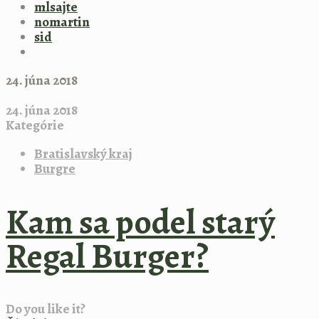
mlsajte
nomartin
sid
24. júna 2018
24. júna 2018
Kategórie
Bratislavský kraj
Burgre
Kam sa podel starý
Regal Burger?
Do you like it?