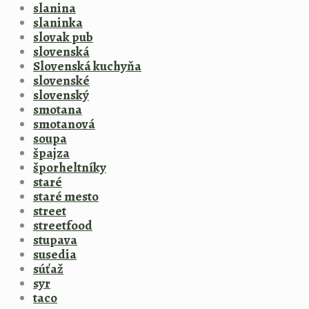
slanina
slaninka
slovak pub
slovenská
Slovenská kuchyňa
slovenské
slovenský
smotana
smotanová
soupa
špajza
šporheltníky
staré
staré mesto
street
streetfood
stupava
susedia
súťaž
syr
taco