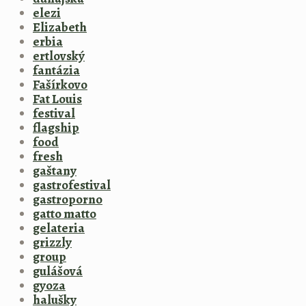
elezi
Elizabeth
erbia
ertlovský
fantázia
Fašírkovo
Fat Louis
festival
flagship
food
fresh
gaštany
gastrofestival
gastroporno
gatto matto
gelateria
grizzly
group
gulášová
gyoza
halušky