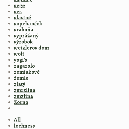
vege
ves
vlastné
vopchančok
vrakuňa
vyprážaný
výrobok
wetzlerov dom
wolt
yogi's
zagarolo
zemiakové
žemle
zlatý
zmrzlina
zmzlina
Zorno
All
lochness